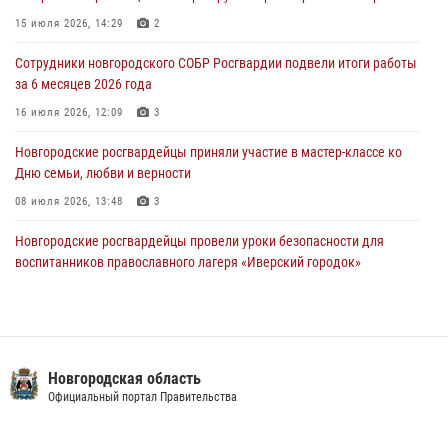
Новгородские росгвардейцы задержали мужчину
15 июля 2026, 14:29
2
30 июля 2026, 08:39
2
Сотрудники новгородского СОБР Росгвардии подвели итоги работы
за 6 месяцев 2026 года
Телесюжет в программе "Новгородское областное телевидение.
Новости часа." от 29 июля 2026 года. Новгородские призывники
16 июля 2026, 12:09
3
приняли присягу в центре подготовки личного состава Росгвардии
Новгородские росгвардейцы приняли участие в мастер-классе ко
29 июля 2026, 12:54
1
Дню семьи, любви и верности
08 июля 2026, 13:48
3
Новгородские росгвардейцы провели уроки безопасности для
воспитанников православного лагеря «Иверский городок»
16 июля 2026, 12:06
3
Сотрудники новгородской Росгвардии встретились с детьми из
детского лагеря
Новгородская область
04 августа 2026, 09:13
5
Официальный портал Правительства
Офицеры новгородского СОБР Росгвардии провели для
воспитанников летнего лагеря мастер-класс по тактической