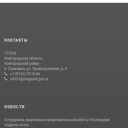
медицине
21 июля 2026, 08:58
4
Начальник Управления Росгвардии по Новгородской области
подвел итоги служебной деятельности сотрудников
вневедомственной охраны за первое полугодие 2026 года
КОНТАКТЫ
22 июля 2026, 12:33
6
173526
Новгородские росгвардейцы рассказали о службе детям из летнего
Новгородская область,
лагеря «Волынь»
Новгородский район
п. Панковка, ул. Промышленная, д. 9
30 июля 2026, 08:40
5
+7 (8162) 79-10-66
info53@rosguard.gov.ru
НОВОСТИ
Сотрудники лицензионно-разрешительной работы Росгвардии
подвели итоги ...