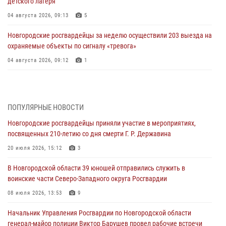
детского лагеря
04 августа 2026, 09:13
5
Новгородские росгвардейцы за неделю осуществили 203 выезда на
охраняемые объекты по сигналу «тревога»
04 августа 2026, 09:12
1
Радиоэфир программы "Новости дня" на радио "Радио53" от 30
июля 2026 года. Новгородские призывники приняли присягу в
центре подготовки личного состава Росгвардии.
ПОПУЛЯРНЫЕ НОВОСТИ
30 июля 2026, 16:00
1
Новгородские росгвардейцы приняли участие в мероприятиях,
посвященных 210-летию со дня смерти Г. Р. Державина
В Великом Новгороде сотрудники центра лицензионно-
разрешительной работы Росгвардии провели телефонную «горячую
20 июля 2026, 15:12
3
линию»
В Новгородской области 39 юношей отправились служить в
30 июля 2026, 14:36
1
воинские части Северо-Западного округа Росгвардии
Новгородские росгвардейцы рассказали о службе детям из летнего
08 июля 2026, 13:53
9
лагеря «Волынь»
Начальник Управления Росгвардии по Новгородской области
30 июля 2026, 08:40
5
генерал-майор полиции Виктор Барушев провел рабочие встречи