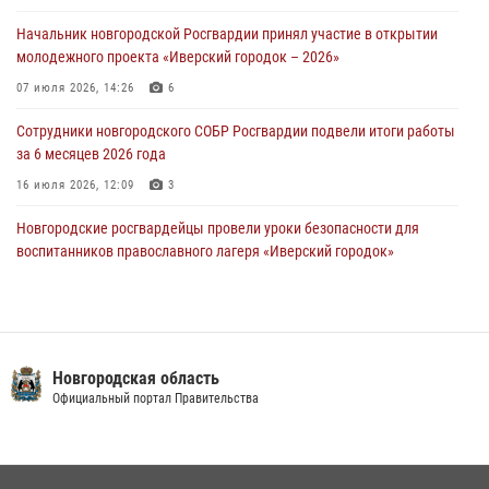
30 июля 2026, 08:39
2
Начальник новгородской Росгвардии принял участие в открытии
молодежного проекта «Иверский городок – 2026»
Телесюжет в программе "Новгородское областное телевидение.
Новости часа." от 29 июля 2026 года. Новгородские призывники
07 июля 2026, 14:26
6
приняли присягу в центре подготовки личного состава Росгвардии
Сотрудники новгородского СОБР Росгвардии подвели итоги работы
29 июля 2026, 12:54
1
за 6 месяцев 2026 года
16 июля 2026, 12:09
3
Новгородские росгвардейцы провели уроки безопасности для
воспитанников православного лагеря «Иверский городок»
16 июля 2026, 12:06
3
Новгородские росгвардейцы приняли участие в мастер-классе ко
Дню семьи, любви и верности
Новгородская область
08 июля 2026, 13:48
3
Официальный портал Правительства
Сотрудники новгородской Росгвардии встретились с детьми из
детского лагеря
04 августа 2026, 09:13
5