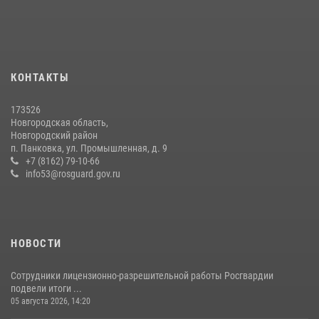
Офицеры новгородского СОБР Росгвардии провели для
воспитанников летнего лагеря мастер-класс по тактической
медицине
21 июля 2026, 08:58
4
КОНТАКТЫ
Начальник Управления Росгвардии по Новгородской области
173526
подвел итоги служебной деятельности сотрудников
Новгородская область,
вневедомственной охраны за первое полугодие 2026 года
Новгородский район
п. Панковка, ул. Промышленная, д. 9
22 июля 2026, 12:33
6
+7 (8162) 79-10-66
info53@rosguard.gov.ru
НОВОСТИ
Сотрудники лицензионно-разрешительной работы Росгвардии
подвели итоги ...
05 августа 2026, 14:20