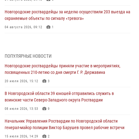
Новгородские росгвардейцы за неделю осуществили 203 выезда на
охраняемые объекты по сигналу «тревога»
04 августа 2026, 09:12
1
Радиоэфир программы "Новости дня" на радио "Радио53" от 30
июля 2026 года. Новгородские призывники приняли присягу в
центре подготовки личного состава Росгвардии.
ПОПУЛЯРНЫЕ НОВОСТИ
30 июля 2026, 16:00
1
Новгородские росгвардейцы приняли участие в мероприятиях,
посвященных 210-летию со дня смерти Г. Р. Державина
В Великом Новгороде сотрудники центра лицензионно-
разрешительной работы Росгвардии провели телефонную «горячую
20 июля 2026, 15:12
3
линию»
В Новгородской области 39 юношей отправились служить в
30 июля 2026, 14:36
1
воинские части Северо-Западного округа Росгвардии
Новгородские росгвардейцы рассказали о службе детям из летнего
08 июля 2026, 13:53
9
лагеря «Волынь»
Начальник Управления Росгвардии по Новгородской области
30 июля 2026, 08:40
5
генерал-майор полиции Виктор Барушев провел рабочие встречи
Новгородские росгвардейцы задержали мужчину
15 июля 2026, 14:29
2