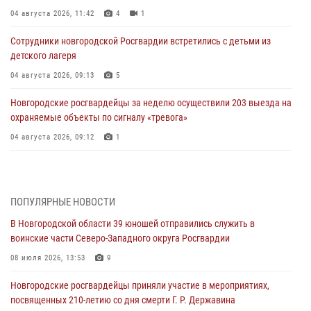
04 августа 2026, 11:42
4
1
Сотрудники новгородской Росгвардии встретились с детьми из
детского лагеря
04 августа 2026, 09:13
5
Новгородские росгвардейцы за неделю осуществили 203 выезда на
охраняемые объекты по сигналу «тревога»
04 августа 2026, 09:12
1
Радиоэфир программы "Новости дня" на радио "Радио53" от 30
июля 2026 года. Новгородские призывники приняли присягу в
центре подготовки личного состава Росгвардии.
ПОПУЛЯРНЫЕ НОВОСТИ
30 июля 2026, 16:00
1
В Новгородской области 39 юношей отправились служить в
воинские части Северо-Западного округа Росгвардии
В Великом Новгороде сотрудники центра лицензионно-
разрешительной работы Росгвардии провели телефонную «горячую
08 июля 2026, 13:53
9
линию»
Новгородские росгвардейцы приняли участие в мероприятиях,
30 июля 2026, 14:36
1
посвященных 210-летию со дня смерти Г. Р. Державина