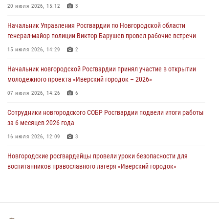
Новгородские росгвардейцы рассказали о службе детям из летнего
20 июля 2026, 15:12
3
лагеря «Волынь»
Начальник Управления Росгвардии по Новгородской области
30 июля 2026, 08:40
5
генерал-майор полиции Виктор Барушев провел рабочие встречи
Новгородские росгвардейцы задержали мужчину
15 июля 2026, 14:29
2
30 июля 2026, 08:39
2
Начальник новгородской Росгвардии принял участие в открытии
молодежного проекта «Иверский городок – 2026»
Телесюжет в программе "Новгородское областное телевидение.
Новости часа." от 29 июля 2026 года. Новгородские призывники
07 июля 2026, 14:26
6
приняли присягу в центре подготовки личного состава Росгвардии
Сотрудники новгородского СОБР Росгвардии подвели итоги работы
29 июля 2026, 12:54
1
за 6 месяцев 2026 года
16 июля 2026, 12:09
3
Новгородские росгвардейцы провели уроки безопасности для
воспитанников православного лагеря «Иверский городок»
16 июля 2026, 12:06
3
Новгородские росгвардейцы приняли участие в мастер-классе ко
Дню семьи, любви и верности