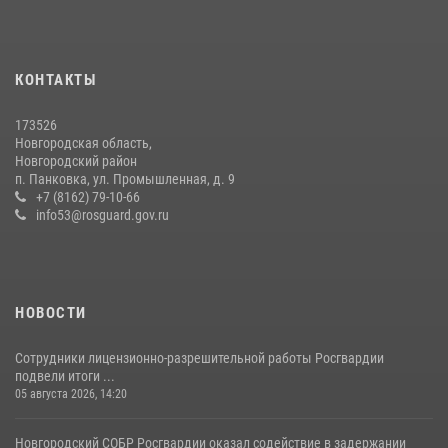
Сотрудники новгородской Росгвардии встретились с детьми из
детского лагеря
04 августа 2026, 09:13
5
КОНТАКТЫ
Начальник Управления Росгвардии по Новгородской области
173526
подвел итоги служебной деятельности сотрудников
Новгородская область,
вневедомственной охраны за первое полугодие 2026 года
Новгородский район
п. Панковка, ул. Промышленная, д. 9
22 июля 2026, 12:33
6
+7 (8162) 79-10-66
info53@rosguard.gov.ru
НОВОСТИ
Сотрудники лицензионно-разрешительной работы Росгвардии
подвели итоги ...
05 августа 2026, 14:20
Новгородский СОБР Росгвардии оказал содействие в задержании