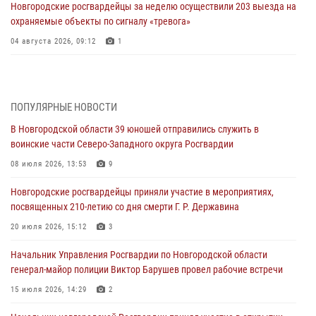
Новгородские росгвардейцы за неделю осуществили 203 выезда на
охраняемые объекты по сигналу «тревога»
04 августа 2026, 09:12
1
Радиоэфир программы "Новости дня" на радио "Радио53" от 30
июля 2026 года. Новгородские призывники приняли присягу в
центре подготовки личного состава Росгвардии.
ПОПУЛЯРНЫЕ НОВОСТИ
30 июля 2026, 16:00
1
В Новгородской области 39 юношей отправились служить в
воинские части Северо-Западного округа Росгвардии
В Великом Новгороде сотрудники центра лицензионно-
разрешительной работы Росгвардии провели телефонную «горячую
08 июля 2026, 13:53
9
линию»
Новгородские росгвардейцы приняли участие в мероприятиях,
30 июля 2026, 14:36
1
посвященных 210-летию со дня смерти Г. Р. Державина
Новгородские росгвардейцы рассказали о службе детям из летнего
20 июля 2026, 15:12
3
лагеря «Волынь»
Начальник Управления Росгвардии по Новгородской области
30 июля 2026, 08:40
5
генерал-майор полиции Виктор Барушев провел рабочие встречи
Новгородские росгвардейцы задержали мужчину
15 июля 2026, 14:29
2
30 июля 2026, 08:39
2