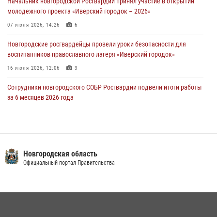
Начальник новгородской Росгвардии принял участие в открытии
молодежного проекта «Иверский городок – 2026»
Телесюжет в программе "Новгородское областное телевидение.
Новости часа." от 29 июля 2026 года. Новгородские призывники
07 июля 2026, 14:26
6
приняли присягу в центре подготовки личного состава Росгвардии
Новгородские росгвардейцы провели уроки безопасности для
29 июля 2026, 12:54
1
воспитанников православного лагеря «Иверский городок»
16 июля 2026, 12:06
3
Сотрудники новгородского СОБР Росгвардии подвели итоги работы
за 6 месяцев 2026 года
16 июля 2026, 12:09
3
Новгородские росгвардейцы приняли участие в мастер-классе ко
Дню семьи, любви и верности
Новгородская область
08 июля 2026, 13:48
3
Официальный портал Правительства
Офицеры новгородского СОБР Росгвардии провели для
воспитанников летнего лагеря мастер-класс по тактической
медицине
21 июля 2026, 08:58
4