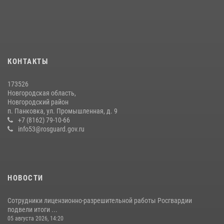
21 июля 2026, 08:58
4
Начальник Управления Росгвардии по Новгородской области
подвел итоги служебной деятельности сотрудников
вневедомственной охраны за первое полугодие 2026 года
КОНТАКТЫ
22 июля 2026, 12:33
6
173526
Новгородские росгвардейцы рассказали о службе детям из летнего
Новгородская область,
лагеря «Волынь»
Новгородский район
п. Панковка, ул. Промышленная, д. 9
30 июля 2026, 08:40
5
+7 (8162) 79-10-66
info53@rosguard.gov.ru
НОВОСТИ
Сотрудники лицензионно-разрешительной работы Росгвардии
подвели итоги ...
05 августа 2026, 14:20