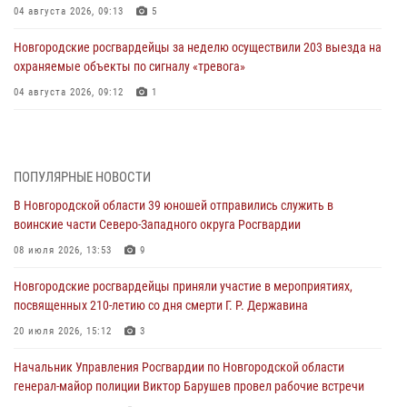
04 августа 2026, 09:13
5
Новгородские росгвардейцы за неделю осуществили 203 выезда на
охраняемые объекты по сигналу «тревога»
04 августа 2026, 09:12
1
Радиоэфир программы "Новости дня" на радио "Радио53" от 30
июля 2026 года. Новгородские призывники приняли присягу в
центре подготовки личного состава Росгвардии.
ПОПУЛЯРНЫЕ НОВОСТИ
30 июля 2026, 16:00
1
В Новгородской области 39 юношей отправились служить в
воинские части Северо-Западного округа Росгвардии
В Великом Новгороде сотрудники центра лицензионно-
разрешительной работы Росгвардии провели телефонную «горячую
08 июля 2026, 13:53
9
линию»
Новгородские росгвардейцы приняли участие в мероприятиях,
30 июля 2026, 14:36
1
посвященных 210-летию со дня смерти Г. Р. Державина
Новгородские росгвардейцы рассказали о службе детям из летнего
20 июля 2026, 15:12
3
лагеря «Волынь»
Начальник Управления Росгвардии по Новгородской области
30 июля 2026, 08:40
5
генерал-майор полиции Виктор Барушев провел рабочие встречи