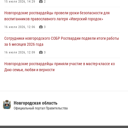
Новгородские росгвардейцы задержали мужчину
15 июля 2026, 14:29
2
30 июля 2026, 08:39
2
Новгородские росгвардейцы провели уроки безопасности для
воспитанников православного лагеря «Иверский городок»
Телесюжет в программе "Новгородское областное телевидение.
Новости часа." от 29 июля 2026 года. Новгородские призывники
16 июля 2026, 12:06
3
приняли присягу в центре подготовки личного состава Росгвардии
Сотрудники новгородского СОБР Росгвардии подвели итоги работы
29 июля 2026, 12:54
1
за 6 месяцев 2026 года
16 июля 2026, 12:09
3
Новгородские росгвардейцы приняли участие в мастер-классе ко
Дню семьи, любви и верности
08 июля 2026, 13:48
3
Сотрудники новгородской Росгвардии встретились с детьми из
детского лагеря
Новгородская область
04 августа 2026, 09:13
5
Официальный портал Правительства
Офицеры новгородского СОБР Росгвардии провели для
воспитанников летнего лагеря мастер-класс по тактической
медицине