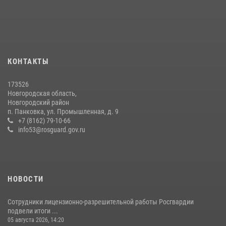
16 июля 2026, 12:06
3
Офицеры новгородского СОБР Росгвардии провели для
воспитанников летнего лагеря мастер-класс по тактической
медицине
21 июля 2026, 08:58
4
КОНТАКТЫ
Начальник Управления Росгвардии по Новгородской области
173526
подвел итоги служебной деятельности сотрудников
Новгородская область,
вневедомственной охраны за первое полугодие 2026 года
Новгородский район
п. Панковка, ул. Промышленная, д. 9
22 июля 2026, 12:33
6
+7 (8162) 79-10-66
info53@rosguard.gov.ru
НОВОСТИ
Сотрудники лицензионно-разрешительной работы Росгвардии
подвели итоги ...
05 августа 2026, 14:20