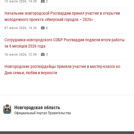
Новгородские росгвардейцы задержали мужчину
15 июля 2026, 14:29
2
30 июля 2026, 08:39
2
Начальник новгородской Росгвардии принял участие в открытии
молодежного проекта «Иверский городок – 2026»
Телесюжет в программе "Новгородское областное телевидение.
Новости часа." от 29 июля 2026 года. Новгородские призывники
07 июля 2026, 14:26
6
приняли присягу в центре подготовки личного состава Росгвардии
Сотрудники новгородского СОБР Росгвардии подвели итоги работы
29 июля 2026, 12:54
1
за 6 месяцев 2026 года
16 июля 2026, 12:09
3
Новгородские росгвардейцы приняли участие в мастер-классе ко
Дню семьи, любви и верности
08 июля 2026, 13:48
3
Сотрудники новгородской Росгвардии встретились с детьми из
детского лагеря
Новгородская область
04 августа 2026, 09:13
5
Официальный портал Правительства
Новгородские росгвардейцы провели уроки безопасности для
воспитанников православного лагеря «Иверский городок»