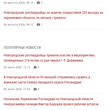
04 августа 2026, 09:13
5
Новгородские росгвардейцы за неделю осуществили 203 выезда на
охраняемые объекты по сигналу «тревога»
04 августа 2026, 09:12
1
Радиоэфир программы "Новости дня" на радио "Радио53" от 30
июля 2026 года. Новгородские призывники приняли присягу в
центре подготовки личного состава Росгвардии.
ПОПУЛЯРНЫЕ НОВОСТИ
30 июля 2026, 16:00
1
Новгородские росгвардейцы приняли участие в мероприятиях,
посвященных 210-летию со дня смерти Г. Р. Державина
В Великом Новгороде сотрудники центра лицензионно-
разрешительной работы Росгвардии провели телефонную «горячую
20 июля 2026, 15:12
3
линию»
В Новгородской области 39 юношей отправились служить в
30 июля 2026, 14:36
1
воинские части Северо-Западного округа Росгвардии
Новгородские росгвардейцы рассказали о службе детям из летнего
08 июля 2026, 13:53
9
лагеря «Волынь»
Начальник Управления Росгвардии по Новгородской области
30 июля 2026, 08:40
5
генерал-майор полиции Виктор Барушев провел рабочие встречи