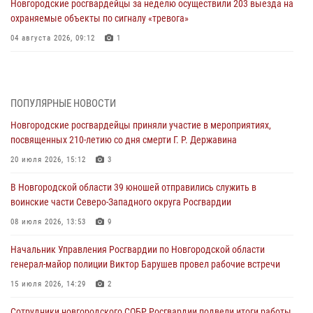
Новгородские росгвардейцы за неделю осуществили 203 выезда на
охраняемые объекты по сигналу «тревога»
04 августа 2026, 09:12
1
Радиоэфир программы "Новости дня" на радио "Радио53" от 30
июля 2026 года. Новгородские призывники приняли присягу в
центре подготовки личного состава Росгвардии.
ПОПУЛЯРНЫЕ НОВОСТИ
30 июля 2026, 16:00
1
Новгородские росгвардейцы приняли участие в мероприятиях,
посвященных 210-летию со дня смерти Г. Р. Державина
В Великом Новгороде сотрудники центра лицензионно-
разрешительной работы Росгвардии провели телефонную «горячую
20 июля 2026, 15:12
3
линию»
В Новгородской области 39 юношей отправились служить в
30 июля 2026, 14:36
1
воинские части Северо-Западного округа Росгвардии
Новгородские росгвардейцы рассказали о службе детям из летнего
08 июля 2026, 13:53
9
лагеря «Волынь»
Начальник Управления Росгвардии по Новгородской области
30 июля 2026, 08:40
5
генерал-майор полиции Виктор Барушев провел рабочие встречи
Новгородские росгвардейцы задержали мужчину
15 июля 2026, 14:29
2
30 июля 2026, 08:39
2
Сотрудники новгородского СОБР Росгвардии подвели итоги работы