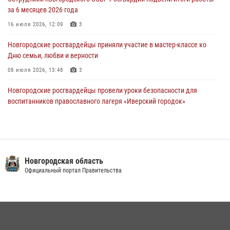
за 6 месяцев 2026 года
Телесюжет в программе "Новгородское областное телевидение.
Новости часа." от 29 июля 2026 года. Новгородские призывники
16 июля 2026, 12:09
3
приняли присягу в центре подготовки личного состава Росгвардии
Новгородские росгвардейцы приняли участие в мастер-классе ко
29 июля 2026, 12:54
1
Дню семьи, любви и верности
08 июля 2026, 13:48
3
Новгородские росгвардейцы провели уроки безопасности для
воспитанников православного лагеря «Иверский городок»
16 июля 2026, 12:06
3
Сотрудники новгородской Росгвардии встретились с детьми из
детского лагеря
Новгородская область
04 августа 2026, 09:13
5
Официальный портал Правительства
Офицеры новгородского СОБР Росгвардии провели для
воспитанников летнего лагеря мастер-класс по тактической
медицине
21 июля 2026, 08:58
4