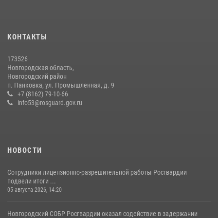
Начальник Управления Росгвардии по Новгородской области
подвел итоги служебной деятельности сотрудников
вневедомственной охраны за первое полугодие 2026 года
КОНТАКТЫ
22 июля 2026, 12:33
6
173526
Новгородские росгвардейцы рассказали о службе детям из летнего
Новгородская область,
лагеря «Волынь»
Новгородский район
п. Панковка, ул. Промышленная, д. 9
30 июля 2026, 08:40
5
+7 (8162) 79-10-66
info53@rosguard.gov.ru
НОВОСТИ
Сотрудники лицензионно-разрешительной работы Росгвардии
подвели итоги ...
05 августа 2026, 14:20
Новгородский СОБР Росгвардии оказал содействие в задержании