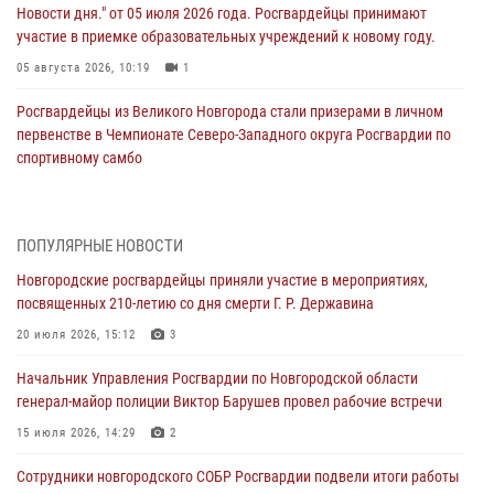
Новости дня." от 05 июля 2026 года. Росгвардейцы принимают
участие в приемке образовательных учреждений к новому году.
05 августа 2026, 10:19
1
Росгвардейцы из Великого Новгорода стали призерами в личном
первенстве в Чемпионате Северо-Западного округа Росгвардии по
спортивному самбо
04 августа 2026, 11:42
4
1
Сотрудники новгородской Росгвардии встретились с детьми из
ПОПУЛЯРНЫЕ НОВОСТИ
детского лагеря
Новгородские росгвардейцы приняли участие в мероприятиях,
04 августа 2026, 09:13
5
посвященных 210-летию со дня смерти Г. Р. Державина
Новгородские росгвардейцы за неделю осуществили 203 выезда на
20 июля 2026, 15:12
3
охраняемые объекты по сигналу «тревога»
Начальник Управления Росгвардии по Новгородской области
04 августа 2026, 09:12
1
генерал-майор полиции Виктор Барушев провел рабочие встречи
Радиоэфир программы "Новости дня" на радио "Радио53" от 30
15 июля 2026, 14:29
2
июля 2026 года. Новгородские призывники приняли присягу в
центре подготовки личного состава Росгвардии.
Сотрудники новгородского СОБР Росгвардии подвели итоги работы