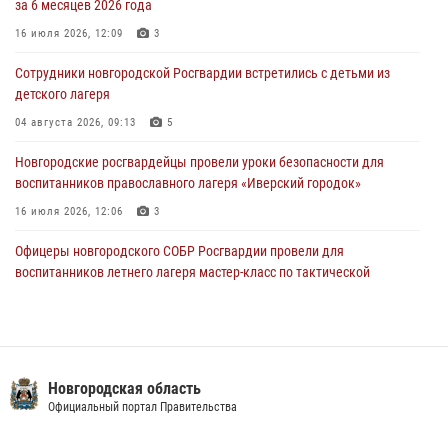
за 6 месяцев 2026 года
30 июля 2026, 16:00
1
16 июля 2026, 12:09
3
В Великом Новгороде сотрудники центра лицензионно-
разрешительной работы Росгвардии провели телефонную «горячую
Сотрудники новгородской Росгвардии встретились с детьми из
линию»
детского лагеря
30 июля 2026, 14:36
1
04 августа 2026, 09:13
5
Новгородские росгвардейцы рассказали о службе детям из летнего
Новгородские росгвардейцы провели уроки безопасности для
лагеря «Волынь»
воспитанников православного лагеря «Иверский городок»
30 июля 2026, 08:40
5
16 июля 2026, 12:06
3
Офицеры новгородского СОБР Росгвардии провели для
воспитанников летнего лагеря мастер-класс по тактической
медицине
21 июля 2026, 08:58
4
Начальник Управления Росгвардии по Новгородской области
подвел итоги служебной деятельности сотрудников
Новгородская область
вневедомственной охраны за первое полугодие 2026 года
Официальный портал Правительства
22 июля 2026, 12:33
6