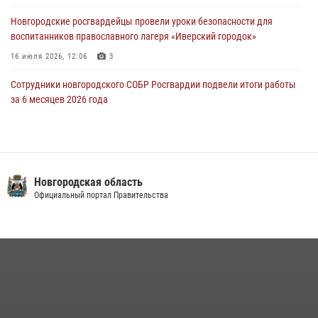
приняли присягу в центре подготовки личного состава Росгвардии
Новгородские росгвардейцы провели уроки безопасности для
29 июля 2026, 12:54
1
воспитанников православного лагеря «Иверский городок»
16 июля 2026, 12:06
3
Сотрудники новгородского СОБР Росгвардии подвели итоги работы
за 6 месяцев 2026 года
16 июля 2026, 12:09
3
Новгородские росгвардейцы приняли участие в мастер-классе ко
Дню семьи, любви и верности
Новгородская область
08 июля 2026, 13:48
3
Официальный портал Правительства
Офицеры новгородского СОБР Росгвардии провели для
воспитанников летнего лагеря мастер-класс по тактической
медицине
21 июля 2026, 08:58
4
Сотрудники новгородской Росгвардии встретились с детьми из
детского лагеря