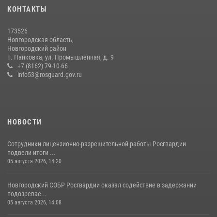
04 августа 2026, 09:13
5
КОНТАКТЫ
Начальник Управления Росгвардии по Новгородской области
173526
подвел итоги служебной деятельности сотрудников
Новгородская область,
вневедомственной охраны за первое полугодие 2026 года
Новгородский район
п. Панковка, ул. Промышленная, д. 9
22 июля 2026, 12:33
6
+7 (8162) 79-10-66
info53@rosguard.gov.ru
НОВОСТИ
Сотрудники лицензионно-разрешительной работы Росгвардии
подвели итоги ...
05 августа 2026, 14:20
Новгородский СОБР Росгвардии оказал содействие в задержании
подозревае...
05 августа 2026, 14:08