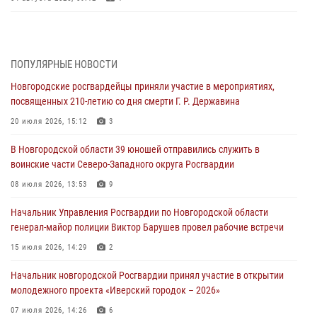
Радиоэфир программы "Новости дня" на радио "Радио53" от 30
июля 2026 года. Новгородские призывники приняли присягу в
центре подготовки личного состава Росгвардии.
ПОПУЛЯРНЫЕ НОВОСТИ
30 июля 2026, 16:00
1
Новгородские росгвардейцы приняли участие в мероприятиях,
посвященных 210-летию со дня смерти Г. Р. Державина
В Великом Новгороде сотрудники центра лицензионно-
разрешительной работы Росгвардии провели телефонную «горячую
20 июля 2026, 15:12
3
линию»
В Новгородской области 39 юношей отправились служить в
30 июля 2026, 14:36
1
воинские части Северо-Западного округа Росгвардии
Новгородские росгвардейцы рассказали о службе детям из летнего
08 июля 2026, 13:53
9
лагеря «Волынь»
Начальник Управления Росгвардии по Новгородской области
30 июля 2026, 08:40
5
генерал-майор полиции Виктор Барушев провел рабочие встречи
Новгородские росгвардейцы задержали мужчину
15 июля 2026, 14:29
2
30 июля 2026, 08:39
2
Начальник новгородской Росгвардии принял участие в открытии
молодежного проекта «Иверский городок – 2026»
Телесюжет в программе "Новгородское областное телевидение.
Новости часа." от 29 июля 2026 года. Новгородские призывники
07 июля 2026, 14:26
6