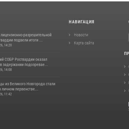
И
НАВИГАЦИЯ
 лицензионно-разрешительной
Новости
вардии подвели итоги ...
Карта сайта
26, 14:20
П
ий СОБР Росгвардии оказал
в задержании подозревае...
26, 14:08
цы из Великого Новгорода стали
 личном первенстве...
26, 11:42