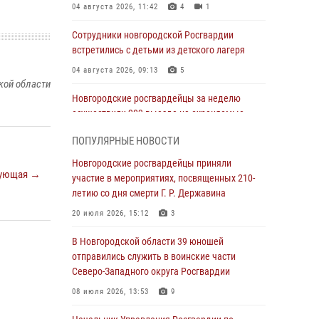
04 августа 2026, 11:42
4
1
Сотрудники новгородской Росгвардии
встретились с детьми из детского лагеря
04 августа 2026, 09:13
5
кой области
Новгородские росгвардейцы за неделю
осуществили 203 выезда на охраняемые
объекты по сигналу «тревога»
ПОПУЛЯРНЫЕ НОВОСТИ
04 августа 2026, 09:12
1
Новгородские росгвардейцы приняли
ующая →
Радиоэфир программы "Новости дня" на
участие в мероприятиях, посвященных 210-
радио "Радио53" от 30 июля 2026 года.
летию со дня смерти Г. Р. Державина
Новгородские призывники приняли присягу в
20 июля 2026, 15:12
3
центре подготовки личного состава
Росгвардии.
В Новгородской области 39 юношей
отправились служить в воинские части
30 июля 2026, 16:00
1
Северо-Западного округа Росгвардии
В Великом Новгороде сотрудники центра
08 июля 2026, 13:53
9
лицензионно-разрешительной работы
Росгвардии провели телефонную «горячую