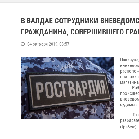
В ВАЛДАЕ СОТРУДНИКИ ВНЕВЕДОМ
ГРАЖДАНИНА, СОВЕРШИВШЕГО ГР
04 октября 2019, 08:57
Наканун
вневедо
располож
прилавка
магазина
Работни
происшес
вневедо
судимый 
Граждан
разбират
(Грабеж).