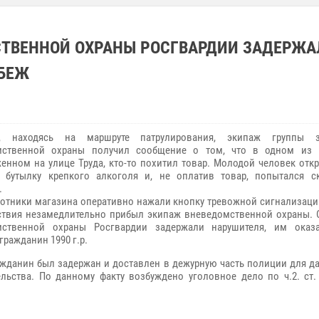
СТВЕННОЙ ОХРАНЫ РОСГВАРДИИ ЗАДЕРЖА
АБЕЖ
е, находясь на маршруте патрулирования, экипаж группы з
мственной охраны получил сообщение о том, что в одном из 
енном на улице Труда, кто-то похитил товар. Молодой человек отк
 бутылку крепкого алкоголя и, не оплатив товар, попытался с
.
ки магазина оперативно нажали кнопку тревожной сигнализации
твия незамедлительно прибыл экипаж вневедомственной охраны. 
мственной охраны Росгвардии задержали нарушителя, им оказ
гражданин 1990 г.р.
ин был задержан и доставлен в дежурную часть полиции для д
ельства. По данному факту возбуждено уголовное дело по ч.2. ст.