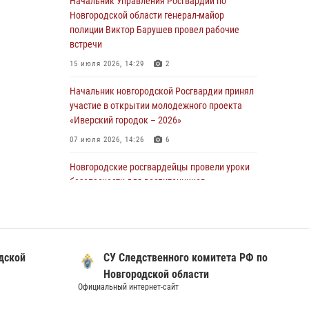
Начальник Управления Росгвардии по
линию»
Новгородской области генерал-майор
полиции Виктор Барушев провел рабочие
30 июля 2026, 14:36
1
встречи
Новгородские росгвардейцы рассказали о
15 июля 2026, 14:29
2
службе детям из летнего лагеря «Волынь»
Начальник новгородской Росгвардии принял
30 июля 2026, 08:40
5
участие в открытии молодежного проекта
Новгородские росгвардейцы задержали
«Иверский городок – 2026»
мужчину
07 июля 2026, 14:26
6
30 июля 2026, 08:39
2
Новгородские росгвардейцы провели уроки
Телесюжет в программе "Новгородское
безопасности для воспитанников
областное телевидение. Новости часа." от 29
православного лагеря «Иверский городок»
июля 2026 года. Новгородские призывники
16 июля 2026, 12:06
3
приняли присягу в центре подготовки
личного состава Росгвардии
Сотрудники новгородского СОБР Росгвардии
кой
СУ Следственного комитета РФ по
подвели итоги работы за 6 месяцев 2026
29 июля 2026, 12:54
1
года
Новгородской области
Официальный интернет-сайт
Официал
16 июля 2026, 12:09
3