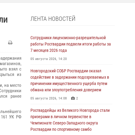
ЛЕНТА НОВОСТЕЙ
ЛИ
Сотрудники лицензионно-разрешительной
работы Росгвардии подвели итоги работы за
7 месяцев 2026 года
адержания
05 августа 2026, 14:20
магазинов,
рыто взял с
Новгородский СОБР Росгвардии оказал
крыться из
содействие в задержании подозреваемых в
причинении имущественного ущерба путем
, на место
обмана или злоупотребления доверием
Сотрудники
ался ранее
05 августа 2026, 14:08
2
Росгвардейцы из Великого Новгорода стали
альнейшего
 161 УК РФ
призерами в личном первенстве в
Чемпионате Северо-Западного округа
Росгвардии по спортивному самбо