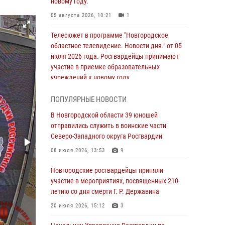
новому году.
05 августа 2026, 10:21
1
Телесюжет в программе "Новгородское
областное телевидение. Новости дня." от 05
июля 2026 года. Росгвардейцы принимают
участие в приемке образовательных
учреждений к новому году.
05 августа 2026, 10:19
1
ПОПУЛЯРНЫЕ НОВОСТИ
Росгвардейцы из Великого Новгорода стали
В Новгородской области 39 юношей
призерами в личном первенстве в
отправились служить в воинские части
Чемпионате Северо-Западного округа
Северо-Западного округа Росгвардии
Росгвардии по спортивному самбо
08 июля 2026, 13:53
9
04 августа 2026, 11:42
4
1
Новгородские росгвардейцы приняли
Сотрудники новгородской Росгвардии
участие в мероприятиях, посвященных 210-
встретились с детьми из детского лагеря
летию со дня смерти Г. Р. Державина
04 августа 2026, 09:13
5
20 июля 2026, 15:12
3
Новгородские росгвардейцы за неделю