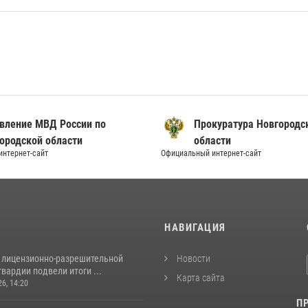
вление МВД России по
Прокуратура Новгородс
ородской области
области
нтернет-сайт
Официальный интернет-сайт
И
НАВИГАЦИЯ
 лицензионно-разрешительной
Новости
вардии подвели итоги ...
Карта сайта
26, 14:20
П