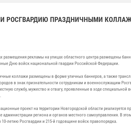
ИЛИ РОСГВАРДИЮ ПРАЗДНИЧНЫМИ КОЛЛА
 размещения рекламы на улицах областного центра размещены банн
ные Дню войск национальной гвардии Российской Федерации.
ные коллажи размещены в форме уличных баннеров, а также трансл
городов в знак признательности сотрудникам и военнослужащим Росг
естную службу, мужество и отвагу, проявленные в ходе специальной 
.
ионные проект на территории Новгородской области реализуется п
е администрации региона и органов местного самоуправления. В этом
 10-летию Росгвардии и 215-й годовщине войск правопорядка.