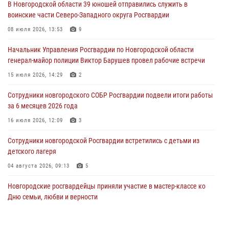
В Новгородской области 39 юношей отправились служить в
30 июля 2026, 14:36
1
воинские части Северо-Западного округа Росгвардии
Новгородские росгвардейцы рассказали о службе детям из летнего
08 июля 2026, 13:53
9
лагеря «Волынь»
Начальник Управления Росгвардии по Новгородской области
30 июля 2026, 08:40
5
генерал-майор полиции Виктор Барушев провел рабочие встречи
Новгородские росгвардейцы задержали мужчину
15 июля 2026, 14:29
2
30 июля 2026, 08:39
2
Сотрудники новгородского СОБР Росгвардии подвели итоги работы
за 6 месяцев 2026 года
Телесюжет в программе "Новгородское областное телевидение.
Новости часа." от 29 июля 2026 года. Новгородские призывники
16 июля 2026, 12:09
3
приняли присягу в центре подготовки личного состава Росгвардии
Сотрудники новгородской Росгвардии встретились с детьми из
29 июля 2026, 12:54
1
детского лагеря
04 августа 2026, 09:13
5
Новгородские росгвардейцы приняли участие в мастер-классе ко
Дню семьи, любви и верности
08 июля 2026, 13:48
3