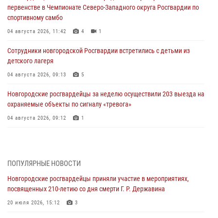
первенстве в Чемпионате Северо-Западного округа Росгвардии по
спортивному самбо
04 августа 2026, 11:42
4
1
Сотрудники новгородской Росгвардии встретились с детьми из
детского лагеря
04 августа 2026, 09:13
5
Новгородские росгвардейцы за неделю осуществили 203 выезда на
охраняемые объекты по сигналу «тревога»
04 августа 2026, 09:12
1
Радиоэфир программы "Новости дня" на радио "Радио53" от 30
июля 2026 года. Новгородские призывники приняли присягу в
центре подготовки личного состава Росгвардии.
ПОПУЛЯРНЫЕ НОВОСТИ
30 июля 2026, 16:00
1
Новгородские росгвардейцы приняли участие в мероприятиях,
посвященных 210-летию со дня смерти Г. Р. Державина
В Великом Новгороде сотрудники центра лицензионно-
разрешительной работы Росгвардии провели телефонную «горячую
20 июля 2026, 15:12
3
линию»