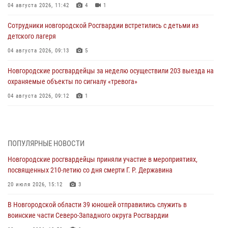
04 августа 2026, 11:42
4
1
Сотрудники новгородской Росгвардии встретились с детьми из
детского лагеря
04 августа 2026, 09:13
5
Новгородские росгвардейцы за неделю осуществили 203 выезда на
охраняемые объекты по сигналу «тревога»
04 августа 2026, 09:12
1
Радиоэфир программы "Новости дня" на радио "Радио53" от 30
июля 2026 года. Новгородские призывники приняли присягу в
центре подготовки личного состава Росгвардии.
ПОПУЛЯРНЫЕ НОВОСТИ
30 июля 2026, 16:00
1
Новгородские росгвардейцы приняли участие в мероприятиях,
посвященных 210-летию со дня смерти Г. Р. Державина
В Великом Новгороде сотрудники центра лицензионно-
разрешительной работы Росгвардии провели телефонную «горячую
20 июля 2026, 15:12
3
линию»
В Новгородской области 39 юношей отправились служить в
30 июля 2026, 14:36
1
воинские части Северо-Западного округа Росгвардии