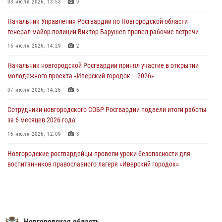
Новгородские росгвардейцы рассказали о службе детям из летнего
08 июля 2026, 13:53
9
лагеря «Волынь»
Начальник Управления Росгвардии по Новгородской области
30 июля 2026, 08:40
5
генерал-майор полиции Виктор Барушев провел рабочие встречи
Новгородские росгвардейцы задержали мужчину
15 июля 2026, 14:29
2
30 июля 2026, 08:39
2
Начальник новгородской Росгвардии принял участие в открытии
молодежного проекта «Иверский городок – 2026»
Телесюжет в программе "Новгородское областное телевидение.
Новости часа." от 29 июля 2026 года. Новгородские призывники
07 июля 2026, 14:26
6
приняли присягу в центре подготовки личного состава Росгвардии
Сотрудники новгородского СОБР Росгвардии подвели итоги работы
29 июля 2026, 12:54
1
за 6 месяцев 2026 года
16 июля 2026, 12:09
3
Новгородские росгвардейцы провели уроки безопасности для
воспитанников православного лагеря «Иверский городок»
16 июля 2026, 12:06
3
Сотрудники новгородской Росгвардии встретились с детьми из
детского лагеря
Новгородская область