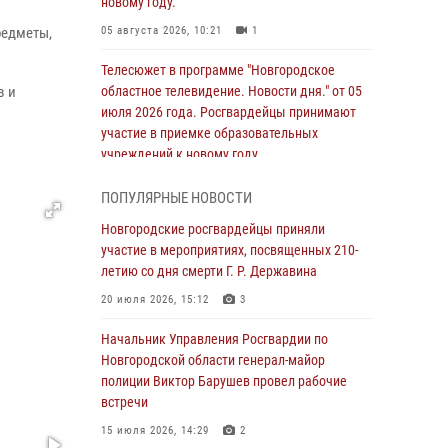
новому году.
редметы,
05 августа 2026, 10:21
1
Телесюжет в программе "Новгородское
в и
областное телевидение. Новости дня." от 05
июля 2026 года. Росгвардейцы принимают
участие в приемке образовательных
учреждений к новому году.
05 августа 2026, 10:19
1
ПОПУЛЯРНЫЕ НОВОСТИ
Росгвардейцы из Великого Новгорода стали
Новгородские росгвардейцы приняли
призерами в личном первенстве в
участие в мероприятиях, посвященных 210-
Чемпионате Северо-Западного округа
летию со дня смерти Г. Р. Державина
Росгвардии по спортивному самбо
20 июля 2026, 15:12
3
04 августа 2026, 11:42
4
1
Начальник Управления Росгвардии по
Сотрудники новгородской Росгвардии
Новгородской области генерал-майор
встретились с детьми из детского лагеря
полиции Виктор Барушев провел рабочие
встречи
04 августа 2026, 09:13
5
15 июля 2026, 14:29
2
Новгородские росгвардейцы за неделю