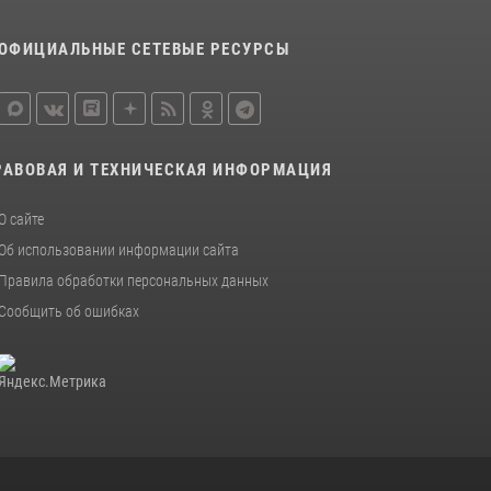
Новгородские росгвардейцы приняли
участие в чемпионате по многоборью
кинологов на первенство Северо-Западного
ОФИЦИАЛЬНЫЕ СЕТЕВЫЕ РЕСУРСЫ
округа Росгвардии
20 июля 2026, 15:10
5
РАВОВАЯ И ТЕХНИЧЕСКАЯ ИНФОРМАЦИЯ
О сайте
Об использовании информации сайта
Правила обработки персональных данных
Сообщить об ошибках