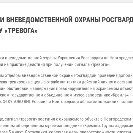
КИ ВНЕВЕДОМСТВЕННОЙ ОХРАНЫ РОСГВАР
 «ТРЕВОГА»
ки вневедомственной охраны Управления Росгвардии по Новгородск
и на практике действия при получении сигнала «тревога».
им отделом вневедомственной охраны Росгвардии проведена дополн
ская тренировка с целью отработки тактики действий личного состава
ии обстановки и задержания правонарушителя на охраняемом объект
ском государственном объединённом музее-заповеднике «Кремль», -
к ФГКУ «ОВО ВНГ России по Новгородской области» полковник полиц
де, сигнал «тревога» поступил с охраняемого объекта в Новгородском
твенном объединённом музее-заповеднике «Кремль». Группа задержа
ез 5 минут. Сотрудники, соблюдая меры предосторожности, страхуя д