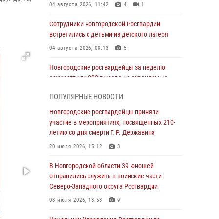
04 августа 2026, 11:42
4
1
Сотрудники новгородской Росгвардии
встретились с детьми из детского лагеря
04 августа 2026, 09:13
5
Новгородские росгвардейцы за неделю
осуществили 203 выезда на охраняемые
объекты по сигналу «тревога»
ПОПУЛЯРНЫЕ НОВОСТИ
04 августа 2026, 09:12
1
Новгородские росгвардейцы приняли
Радиоэфир программы "Новости дня" на
участие в мероприятиях, посвященных 210-
радио "Радио53" от 30 июля 2026 года.
летию со дня смерти Г. Р. Державина
Новгородские призывники приняли присягу в
20 июля 2026, 15:12
3
центре подготовки личного состава
Росгвардии.
В Новгородской области 39 юношей
отправились служить в воинские части
30 июля 2026, 16:00
1
Северо-Западного округа Росгвардии
В Великом Новгороде сотрудники центра
08 июля 2026, 13:53
9
лицензионно-разрешительной работы
Росгвардии провели телефонную «горячую