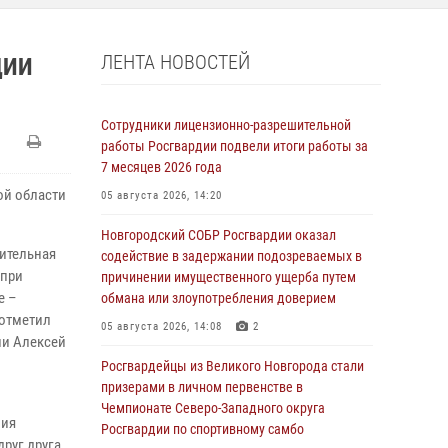
ЛЕНТА НОВОСТЕЙ
ДИИ
Сотрудники лицензионно-разрешительной
работы Росгвардии подвели итоги работы за
7 месяцев 2026 года
ой области
05 августа 2026, 14:20
Новгородский СОБР Росгвардии оказал
ительная
содействие в задержании подозреваемых в
 при
причинении имущественного ущерба путем
е –
обмана или злоупотребления доверием
 отметил
05 августа 2026, 14:08
2
ии Алексей
Росгвардейцы из Великого Новгорода стали
призерами в личном первенстве в
Чемпионате Северо-Западного округа
ния
Росгвардии по спортивному самбо
руг друга,