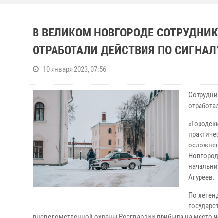
В ВЕЛИКОМ НОВГОРОДЕ СОТРУДНИ
ОТРАБОТАЛИ ДЕЙСТВИЯ ПО СИГНАЛУ
10 января 2023, 07:56
Сотрудни
отработал
«Городск
практиче
осложнен
Новгород
начальни
Агуреев.
По леген
государс
вневедомственной охраны Росгвардии прибыла на место чер