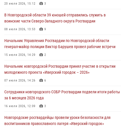
разрешительной работы Росгвардии провели телефонную «горячую
20 июля 2026, 15:12
3
линию»
В Новгородской области 39 юношей отправились служить в
30 июля 2026, 14:36
1
воинские части Северо-Западного округа Росгвардии
Новгородские росгвардейцы рассказали о службе детям из летнего
08 июля 2026, 13:53
9
лагеря «Волынь»
Начальник Управления Росгвардии по Новгородской области
30 июля 2026, 08:40
5
генерал-майор полиции Виктор Барушев провел рабочие встречи
Новгородские росгвардейцы задержали мужчину
15 июля 2026, 14:29
2
30 июля 2026, 08:39
2
Начальник новгородской Росгвардии принял участие в открытии
молодежного проекта «Иверский городок – 2026»
Телесюжет в программе "Новгородское областное телевидение.
Новости часа." от 29 июля 2026 года. Новгородские призывники
07 июля 2026, 14:26
6
приняли присягу в центре подготовки личного состава Росгвардии
Сотрудники новгородского СОБР Росгвардии подвели итоги работы
29 июля 2026, 12:54
1
за 6 месяцев 2026 года
16 июля 2026, 12:09
3
Новгородские росгвардейцы провели уроки безопасности для
воспитанников православного лагеря «Иверский городок»