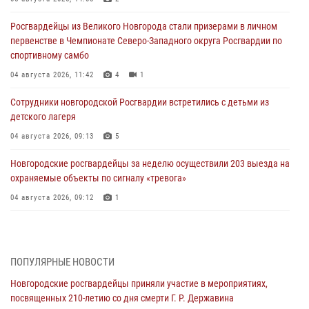
Росгвардейцы из Великого Новгорода стали призерами в личном
первенстве в Чемпионате Северо-Западного округа Росгвардии по
спортивному самбо
04 августа 2026, 11:42
4
1
Сотрудники новгородской Росгвардии встретились с детьми из
детского лагеря
04 августа 2026, 09:13
5
Новгородские росгвардейцы за неделю осуществили 203 выезда на
охраняемые объекты по сигналу «тревога»
04 августа 2026, 09:12
1
Радиоэфир программы "Новости дня" на радио "Радио53" от 30
июля 2026 года. Новгородские призывники приняли присягу в
центре подготовки личного состава Росгвардии.
ПОПУЛЯРНЫЕ НОВОСТИ
30 июля 2026, 16:00
1
Новгородские росгвардейцы приняли участие в мероприятиях,
посвященных 210-летию со дня смерти Г. Р. Державина
В Великом Новгороде сотрудники центра лицензионно-