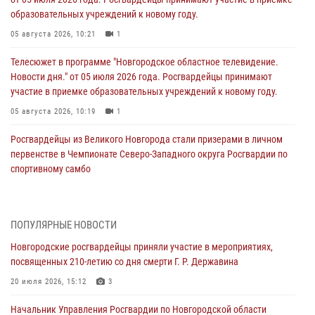
образовательных учреждений к новому году.
05 августа 2026, 10:21
1
Телесюжет в программе "Новгородское областное телевидение.
Новости дня." от 05 июля 2026 года. Росгвардейцы принимают
участие в приемке образовательных учреждений к новому году.
05 августа 2026, 10:19
1
Росгвардейцы из Великого Новгорода стали призерами в личном
первенстве в Чемпионате Северо-Западного округа Росгвардии по
спортивному самбо
04 августа 2026, 11:42
4
1
Сотрудники новгородской Росгвардии встретились с детьми из
ПОПУЛЯРНЫЕ НОВОСТИ
детского лагеря
Новгородские росгвардейцы приняли участие в мероприятиях,
04 августа 2026, 09:13
5
посвященных 210-летию со дня смерти Г. Р. Державина
Новгородские росгвардейцы за неделю осуществили 203 выезда на
20 июля 2026, 15:12
3
охраняемые объекты по сигналу «тревога»
Начальник Управления Росгвардии по Новгородской области
04 августа 2026, 09:12
1