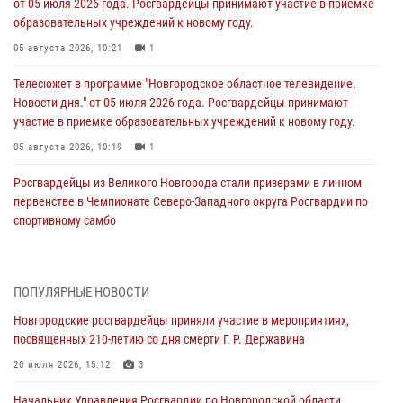
от 05 июля 2026 года. Росгвардейцы принимают участие в приемке
образовательных учреждений к новому году.
05 августа 2026, 10:21
1
Телесюжет в программе "Новгородское областное телевидение.
Новости дня." от 05 июля 2026 года. Росгвардейцы принимают
участие в приемке образовательных учреждений к новому году.
05 августа 2026, 10:19
1
Росгвардейцы из Великого Новгорода стали призерами в личном
первенстве в Чемпионате Северо-Западного округа Росгвардии по
спортивному самбо
04 августа 2026, 11:42
4
1
Сотрудники новгородской Росгвардии встретились с детьми из
ПОПУЛЯРНЫЕ НОВОСТИ
детского лагеря
Новгородские росгвардейцы приняли участие в мероприятиях,
04 августа 2026, 09:13
5
посвященных 210-летию со дня смерти Г. Р. Державина
Новгородские росгвардейцы за неделю осуществили 203 выезда на
20 июля 2026, 15:12
3
охраняемые объекты по сигналу «тревога»
Начальник Управления Росгвардии по Новгородской области