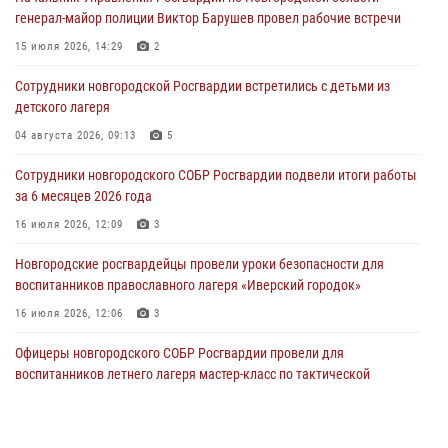
04 августа 2026, 09:12
1
генерал-майор полиции Виктор Барушев провел рабочие встречи
Радиоэфир программы "Новости дня" на радио "Радио53" от 30
15 июля 2026, 14:29
2
июля 2026 года. Новгородские призывники приняли присягу в
центре подготовки личного состава Росгвардии.
Сотрудники новгородской Росгвардии встретились с детьми из
детского лагеря
30 июля 2026, 16:00
1
04 августа 2026, 09:13
5
В Великом Новгороде сотрудники центра лицензионно-
разрешительной работы Росгвардии провели телефонную «горячую
Сотрудники новгородского СОБР Росгвардии подвели итоги работы
линию»
за 6 месяцев 2026 года
30 июля 2026, 14:36
1
16 июля 2026, 12:09
3
Новгородские росгвардейцы рассказали о службе детям из летнего
Новгородские росгвардейцы провели уроки безопасности для
лагеря «Волынь»
воспитанников православного лагеря «Иверский городок»
30 июля 2026, 08:40
5
16 июля 2026, 12:06
3
Офицеры новгородского СОБР Росгвардии провели для
воспитанников летнего лагеря мастер-класс по тактической
медицине
21 июля 2026, 08:58
4