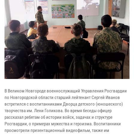
В Великом Новгороде военнослужащий Управления Росгвардии
по Новгородской области старший лейтенант Сергей Иванов
встретился с воспитанниками Дворца детского (юношеского)
творчества им. Лени Голикова. Во время беседы офицер
рассказал ребятам об истории войск, задачах и структуре
Росгвардии, о примерах мужества и героизма. Воспитанники
просмотрели презентационный видеофильм, также им