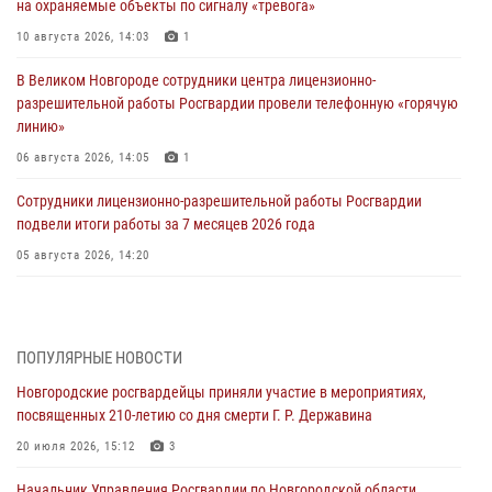
на охраняемые объекты по сигналу «тревога»
10 августа 2026, 14:03
1
В Великом Новгороде сотрудники центра лицензионно-
разрешительной работы Росгвардии провели телефонную «горячую
линию»
06 августа 2026, 14:05
1
Сотрудники лицензионно-разрешительной работы Росгвардии
подвели итоги работы за 7 месяцев 2026 года
05 августа 2026, 14:20
Новгородский СОБР Росгвардии оказал содействие в задержании
подозреваемых в причинении имущественного ущерба путем
обмана или злоупотребления доверием
ПОПУЛЯРНЫЕ НОВОСТИ
05 августа 2026, 14:08
2
Новгородские росгвардейцы приняли участие в мероприятиях,
посвященных 210-летию со дня смерти Г. Р. Державина
Телесюжет в программе "Вести. Великий Новгород" (ГТРК "Славия")
от 05 июля 2026 года. Росгвардейцы принимают участие в приемке
20 июля 2026, 15:12
3
образовательных учреждений к новому году.
Начальник Управления Росгвардии по Новгородской области