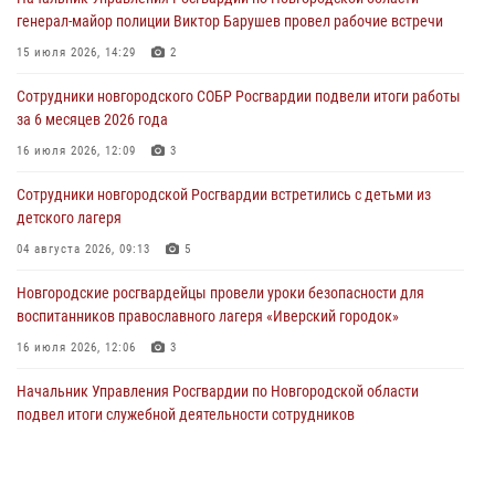
05 августа 2026, 10:21
1
генерал-майор полиции Виктор Барушев провел рабочие встречи
Телесюжет в программе "Новгородское областное телевидение.
15 июля 2026, 14:29
2
Новости дня." от 05 июля 2026 года. Росгвардейцы принимают
участие в приемке образовательных учреждений к новому году.
Сотрудники новгородского СОБР Росгвардии подвели итоги работы
за 6 месяцев 2026 года
05 августа 2026, 10:19
1
16 июля 2026, 12:09
3
Росгвардейцы из Великого Новгорода стали призерами в личном
первенстве в Чемпионате Северо-Западного округа Росгвардии по
Сотрудники новгородской Росгвардии встретились с детьми из
спортивному самбо
детского лагеря
04 августа 2026, 11:42
4
1
04 августа 2026, 09:13
5
Сотрудники новгородской Росгвардии встретились с детьми из
Новгородские росгвардейцы провели уроки безопасности для
детского лагеря
воспитанников православного лагеря «Иверский городок»
04 августа 2026, 09:13
5
16 июля 2026, 12:06
3
Начальник Управления Росгвардии по Новгородской области
подвел итоги служебной деятельности сотрудников
вневедомственной охраны за первое полугодие 2026 года
22 июля 2026, 12:33
6