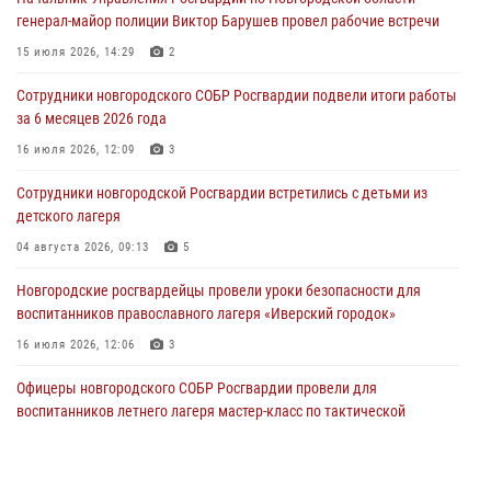
04 августа 2026, 09:12
1
генерал-майор полиции Виктор Барушев провел рабочие встречи
Радиоэфир программы "Новости дня" на радио "Радио53" от 30
15 июля 2026, 14:29
2
июля 2026 года. Новгородские призывники приняли присягу в
центре подготовки личного состава Росгвардии.
Сотрудники новгородского СОБР Росгвардии подвели итоги работы
за 6 месяцев 2026 года
30 июля 2026, 16:00
1
16 июля 2026, 12:09
3
В Великом Новгороде сотрудники центра лицензионно-
разрешительной работы Росгвардии провели телефонную «горячую
Сотрудники новгородской Росгвардии встретились с детьми из
линию»
детского лагеря
30 июля 2026, 14:36
1
04 августа 2026, 09:13
5
Новгородские росгвардейцы рассказали о службе детям из летнего
Новгородские росгвардейцы провели уроки безопасности для
лагеря «Волынь»
воспитанников православного лагеря «Иверский городок»
30 июля 2026, 08:40
5
16 июля 2026, 12:06
3
Офицеры новгородского СОБР Росгвардии провели для
воспитанников летнего лагеря мастер-класс по тактической
медицине
21 июля 2026, 08:58
4