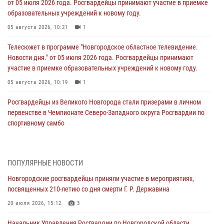
от 05 июля 2026 года. Росгвардейцы принимают участие в приемке
образовательных учреждений к новому году.
05 августа 2026, 10:21
1
Телесюжет в программе "Новгородское областное телевидение.
Новости дня." от 05 июля 2026 года. Росгвардейцы принимают
участие в приемке образовательных учреждений к новому году.
05 августа 2026, 10:19
1
Росгвардейцы из Великого Новгорода стали призерами в личном
первенстве в Чемпионате Северо-Западного округа Росгвардии по
спортивному самбо
04 августа 2026, 11:42
4
1
Сотрудники новгородской Росгвардии встретились с детьми из
ПОПУЛЯРНЫЕ НОВОСТИ
детского лагеря
Новгородские росгвардейцы приняли участие в мероприятиях,
04 августа 2026, 09:13
5
посвященных 210-летию со дня смерти Г. Р. Державина
Новгородские росгвардейцы за неделю осуществили 203 выезда на
20 июля 2026, 15:12
3
охраняемые объекты по сигналу «тревога»
Начальник Управления Росгвардии по Новгородской области