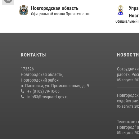
Новгородская область
Упра
Официальный портал Правительства
Новг
Официальный и
КОНТАКТЫ
НОВОСТ
173526
Сотрудники
Новгородская область,
работы Росг
Новгородский район
05 августа 20
п. Панковка, ул. Промышленная, д. 9
+7 (8162) 79-10-66
Новгородск
info53@rosguard.gov.ru
содействие 
05 августа 20
Телесюжет 
Новгород" (Г
05 августа 20