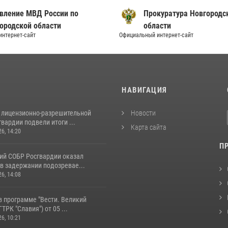
вление МВД России по
Прокуратура Новгородс
ородской области
области
нтернет-сайт
Официальный интернет-сайт
И
НАВИГАЦИЯ
 лицензионно-разрешительной
Новости
вардии подвели итоги ...
Карта сайта
26, 14:20
П
ий СОБР Росгвардии оказал
в задержании подозревае...
26, 14:08
в программе "Вести. Великий
ТРК "Славия") от 05 ...
26, 10:21