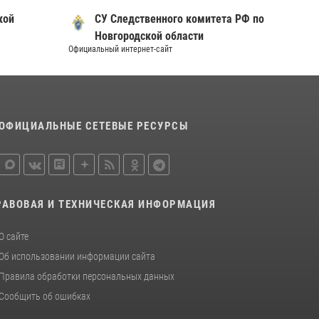
кой
СУ Следственного комитета РФ по
Новгородской области
Официальный интернет-сайт
Официал
ОФИЦИАЛЬНЫЕ СЕТЕВЫЕ РЕСУРСЫ
РАВОВАЯ И ТЕХНИЧЕСКАЯ ИНФОРМАЦИЯ
О сайте
Об использовании информации сайта
Правила обработки персональных данных
Сообщить об ошибках