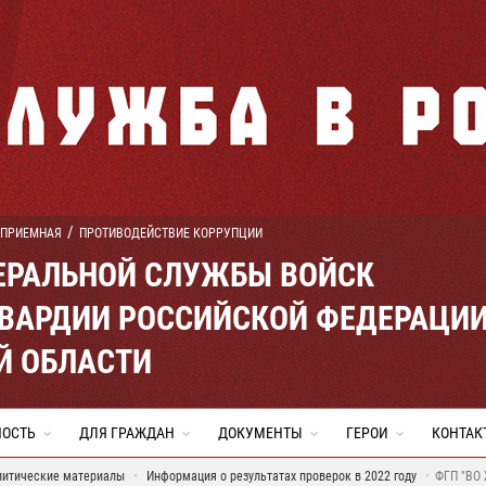
 ПРИЕМНАЯ
ПРОТИВОДЕЙСТВИЕ КОРРУПЦИИ
ЕРАЛЬНОЙ СЛУЖБЫ ВОЙСК
ВАРДИИ РОССИЙСКОЙ ФЕДЕРАЦИ
Й ОБЛАСТИ
НОСТЬ
ДЛЯ ГРАЖДАН
ДОКУМЕНТЫ
ГЕРОИ
КОНТАК
литические материалы
Информация о результатах проверок в 2022 году
ФГП "ВО