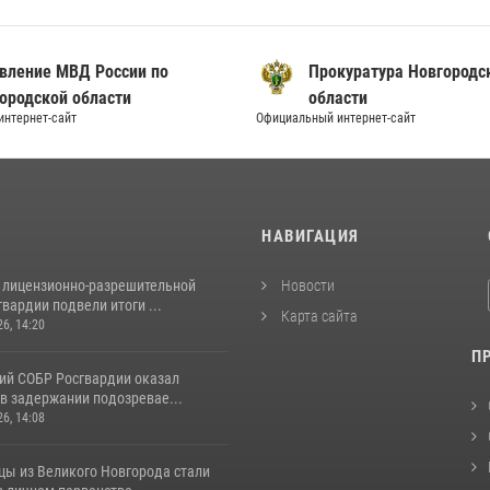
вление МВД России по
Прокуратура Новгородс
ородской области
области
нтернет-сайт
Официальный интернет-сайт
И
НАВИГАЦИЯ
 лицензионно-разрешительной
Новости
вардии подвели итоги ...
Карта сайта
26, 14:20
П
ий СОБР Росгвардии оказал
в задержании подозревае...
26, 14:08
цы из Великого Новгорода стали