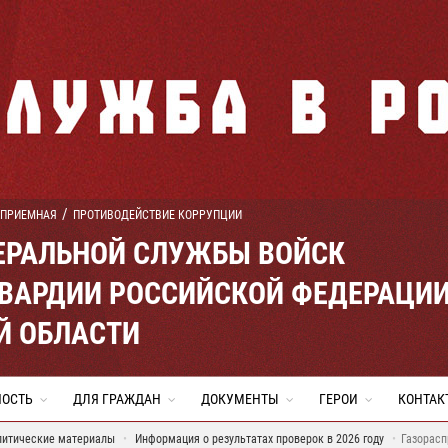
 ПРИЕМНАЯ
ПРОТИВОДЕЙСТВИЕ КОРРУПЦИИ
ЕРАЛЬНОЙ СЛУЖБЫ ВОЙСК
ВАРДИИ РОССИЙСКОЙ ФЕДЕРАЦИ
Й ОБЛАСТИ
НОСТЬ
ДЛЯ ГРАЖДАН
ДОКУМЕНТЫ
ГЕРОИ
КОНТАК
литические материалы
Информация о результатах проверок в 2026 году
Газорасп