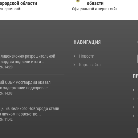
ородской области
области
нтернет-сайт
Официальный интернет-сайт
И
НАВИГАЦИЯ
 лицензионно-разрешительной
Новости
вардии подвели итоги ...
Карта сайта
26, 14:20
П
ий СОБР Росгвардии оказал
в задержании подозревае...
26, 14:08
цы из Великого Новгорода стали
 личном первенстве...
26, 11:42