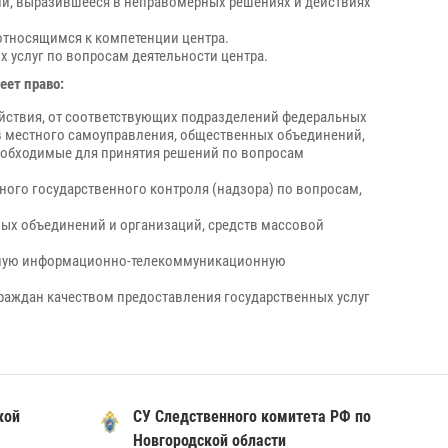
ии, выразившееся в неправомерных решениях и действиях
относящимся к компетенции центра.
 услуг по вопросам деятельности центра.
еет право:
йствия, от соответствующих подразделений федеральных
ов местного самоуправления, общественных объединений,
необходимые для принятия решений по вопросам
ого государственного контроля (надзора) по вопросам,
ых объединений и организаций, средств массовой
менную информационно-телекоммуникационную
граждан качеством предоставления государственных услуг
кой
СУ Следственного комитета РФ по
Новгородской области