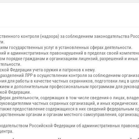
твенного контроля (надзора) за соблюдением законодательства Росс
ти.
иям государственных услуг в установленных сферах деятельности.
ений и административных правонарушений в пределах своей компетен
ом порядке гражданам и организациям лицензий, разрешений и иных 
ятельности.
ской Федерации учета оружия и патронов к нему.
одразделений ЛРР в осуществлении контроля за соблюдением органи
я для работы в качестве частных охранников, подготовки лиц в целя
ужием и дополнительным профессиональным программам для руководи
ской Федерации.
ерах деятельности, содержащих в том числе сведения о лицах, влад
я руководителями частных охранных организаций, и иных юридических
также предоставление содержащихся в них сведений федеральным ор
дарственным органам и органам местного самоуправления, организац
онодательством Российской Федерации об административных правона
центра.