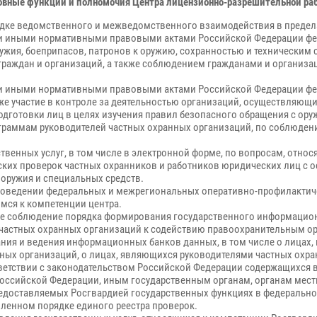
овные функции и полномочия Центра лицензионно-разрешительной ра
ядке ведомственного и межведомственного взаимодействия в предел
 и иными нормативными правовыми актами Российской Федерации фед
ужия, боеприпасов, патронов к оружию, сохранностью и техническим 
граждан и организаций, а также соблюдением гражданами и организа
 и иными нормативными правовыми актами Российской Федерации фед
кже участие в контроле за деятельностью организаций, осуществляющ
одготовки лиц в целях изучения правил безопасного обращения с ору
аммам руководителей частных охранных организаций, по соблюдени
венных услуг, в том числе в электронной форме, по вопросам, относ
ких проверок частных охранников и работников юридических лиц с о
 оружия и специальных средств.
проведении федеральных и межрегиональных оперативно-профилактич
мся к компетенции центра.
же соблюдение порядка формирования государственного информацион
частных охранных организаций к содействию правоохранительным ор
ия и ведения информационных банков данных, в том числе о лицах,
ных организаций, о лицах, являющихся руководителями частных охр
тветствии с законодательством Российской Федерации содержащихся 
 Российской Федерации, иным государственным органам, органам мес
предоставляемых Росгвардией государственных функциях в федеральн
вленном порядке единого реестра проверок.