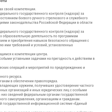
боты
ах своей компетенции.
ерального государственного контроля (надзора) за
состоянием боевого ручного стрелкового и служебного
циями законодательства Российской Федерации в области
ерального государственного контроля (надзора) за
их образовательную деятельность по программам
жием и приобретения навыков безопасного обращения с
ю ими требований и условий, установленных
ящимся к компетенции центра.
собыми уставными задачами на пригодность к действиям в
еских операций и мероприятий по предупреждению и
ного ресурса.
ганам в обеспечении правопорядка.
 владеющих оружием, получивших удостоверение частного
анных организаций и иных юридических лиц с особыми
в них сведений федеральным органам государственной
тного самоуправления, организациям и гражданам.
ой государственной информационной системе «Единый