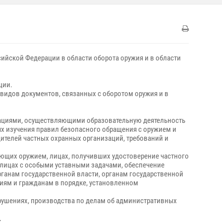
ийской Федерации в области оборота оружия и в области
ции.
видов документов, связанных с оборотом оружия и в
зациями, осуществляющими образовательную деятельность
х изучения правил безопасного обращения с оружием и
телей частных охранных организаций, требований и
еющих оружием, лицах, получивших удостоверение частного
 лицах с особыми уставными задачами, обеспечение
ганам государственной власти, органам государственной
иям и гражданам в порядке, установленном
рушениях, производства по делам об административных