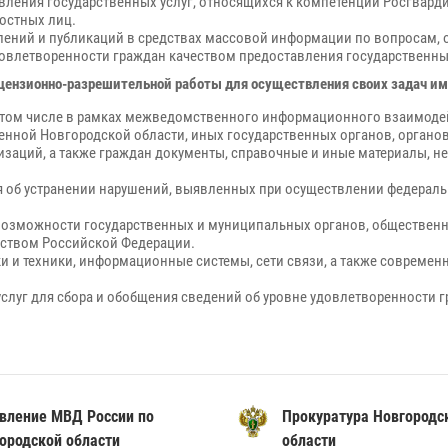
вления государственных услуг, относящихся к компетенции Росгвард
остных лиц.
лений и публикаций в средствах массовой информации по вопросам, 
овлетворенности граждан качеством предоставления государственных
ензионно-разрешительной работы для осуществления своих задач им
в том числе в рамках межведомственного информационного взаимоде
венной Новгородской области, иных государственных органов, орган
низаций, а также граждан документы, справочные и иные материалы, 
 об устранении нарушений, выявленных при осуществлении федеральн
озможности государственных и муниципальных органов, общественн
ьством Российской Федерации.
ки и техники, информационные системы, сети связи, а также совре
услуг для сбора и обобщения сведений об уровне удовлетворенности 
вление МВД России по
Прокуратура Новгородс
ородской области
области