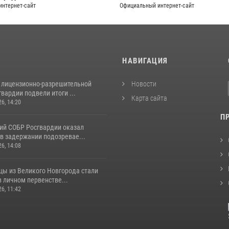
нтернет-сайт
Официальный интернет-сайт
И
НАВИГАЦИЯ
 лицензионно-разрешительной
Новости
вардии подвели итоги ...
Карта сайта
26, 14:20
П
ий СОБР Росгвардии оказал
в задержании подозревае...
26, 14:08
цы из Великого Новгорода стали
 личном первенстве...
26, 11:42