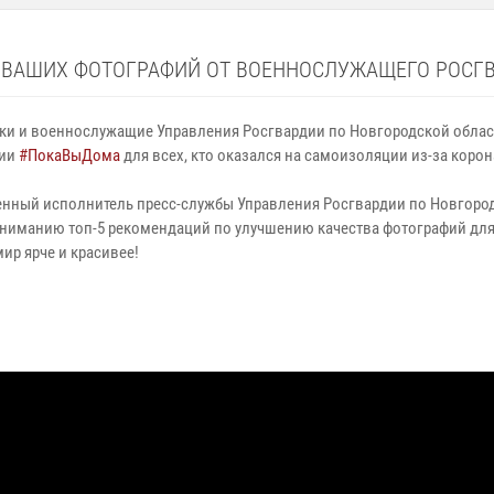
 ВАШИХ ФОТОГРАФИЙ ОТ ВОЕННОСЛУЖАЩЕГО РОСГ
ки и военнослужащие Управления Росгвардии по Новгородской облас
дии
#ПокаВыДома
для всех, кто оказался на самоизоляции из-за корон
енный исполнитель пресс-службы Управления Росгвардии по Новгоро
ниманию топ-5 рекомендаций по улучшению качества фотографий дл
ир ярче и красивее!