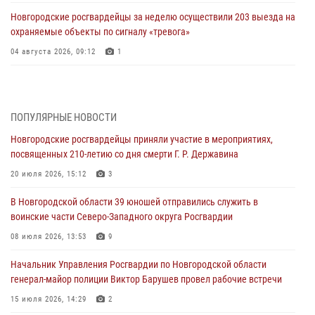
Новгородские росгвардейцы за неделю осуществили 203 выезда на
охраняемые объекты по сигналу «тревога»
04 августа 2026, 09:12
1
Радиоэфир программы "Новости дня" на радио "Радио53" от 30
июля 2026 года. Новгородские призывники приняли присягу в
центре подготовки личного состава Росгвардии.
ПОПУЛЯРНЫЕ НОВОСТИ
30 июля 2026, 16:00
1
Новгородские росгвардейцы приняли участие в мероприятиях,
посвященных 210-летию со дня смерти Г. Р. Державина
В Великом Новгороде сотрудники центра лицензионно-
разрешительной работы Росгвардии провели телефонную «горячую
20 июля 2026, 15:12
3
линию»
В Новгородской области 39 юношей отправились служить в
30 июля 2026, 14:36
1
воинские части Северо-Западного округа Росгвардии
Новгородские росгвардейцы рассказали о службе детям из летнего
08 июля 2026, 13:53
9
лагеря «Волынь»
Начальник Управления Росгвардии по Новгородской области
30 июля 2026, 08:40
5
генерал-майор полиции Виктор Барушев провел рабочие встречи
Новгородские росгвардейцы задержали мужчину
15 июля 2026, 14:29
2