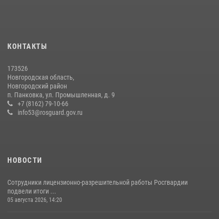
Офицеры новгородского СОБР Росгвардии провели для
воспитанников летнего лагеря мастер-класс по тактической
медицине
21 июля 2026, 08:58
4
КОНТАКТЫ
Начальник Управления Росгвардии по Новгородской области
173526
подвел итоги служебной деятельности сотрудников
Новгородская область,
вневедомственной охраны за первое полугодие 2026 года
Новгородский район
п. Панковка, ул. Промышленная, д. 9
22 июля 2026, 12:33
6
+7 (8162) 79-10-66
info53@rosguard.gov.ru
НОВОСТИ
Сотрудники лицензионно-разрешительной работы Росгвардии
подвели итоги ...
05 августа 2026, 14:20