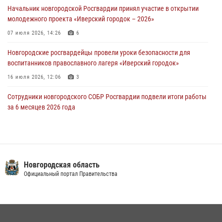
30 июля 2026, 08:39
2
Начальник новгородской Росгвардии принял участие в открытии
молодежного проекта «Иверский городок – 2026»
Телесюжет в программе "Новгородское областное телевидение.
Новости часа." от 29 июля 2026 года. Новгородские призывники
07 июля 2026, 14:26
6
приняли присягу в центре подготовки личного состава Росгвардии
Новгородские росгвардейцы провели уроки безопасности для
29 июля 2026, 12:54
1
воспитанников православного лагеря «Иверский городок»
16 июля 2026, 12:06
3
Сотрудники новгородского СОБР Росгвардии подвели итоги работы
за 6 месяцев 2026 года
16 июля 2026, 12:09
3
Новгородские росгвардейцы приняли участие в мастер-классе ко
Дню семьи, любви и верности
Новгородская область
08 июля 2026, 13:48
3
Официальный портал Правительства
Сотрудники новгородской Росгвардии встретились с детьми из
детского лагеря
04 августа 2026, 09:13
5