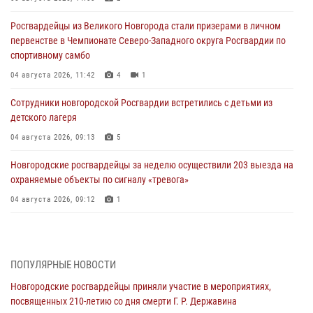
Росгвардейцы из Великого Новгорода стали призерами в личном
первенстве в Чемпионате Северо-Западного округа Росгвардии по
спортивному самбо
04 августа 2026, 11:42
4
1
Сотрудники новгородской Росгвардии встретились с детьми из
детского лагеря
04 августа 2026, 09:13
5
Новгородские росгвардейцы за неделю осуществили 203 выезда на
охраняемые объекты по сигналу «тревога»
04 августа 2026, 09:12
1
Радиоэфир программы "Новости дня" на радио "Радио53" от 30
июля 2026 года. Новгородские призывники приняли присягу в
центре подготовки личного состава Росгвардии.
ПОПУЛЯРНЫЕ НОВОСТИ
30 июля 2026, 16:00
1
Новгородские росгвардейцы приняли участие в мероприятиях,
посвященных 210-летию со дня смерти Г. Р. Державина
В Великом Новгороде сотрудники центра лицензионно-