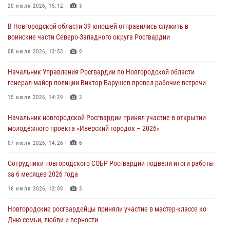
разрешительной работы Росгвардии провели телефонную «горячую
20 июля 2026, 15:12
3
линию»
В Новгородской области 39 юношей отправились служить в
30 июля 2026, 14:36
1
воинские части Северо-Западного округа Росгвардии
Новгородские росгвардейцы рассказали о службе детям из летнего
08 июля 2026, 13:53
9
лагеря «Волынь»
Начальник Управления Росгвардии по Новгородской области
30 июля 2026, 08:40
5
генерал-майор полиции Виктор Барушев провел рабочие встречи
Новгородские росгвардейцы задержали мужчину
15 июля 2026, 14:29
2
30 июля 2026, 08:39
2
Начальник новгородской Росгвардии принял участие в открытии
молодежного проекта «Иверский городок – 2026»
Телесюжет в программе "Новгородское областное телевидение.
Новости часа." от 29 июля 2026 года. Новгородские призывники
07 июля 2026, 14:26
6
приняли присягу в центре подготовки личного состава Росгвардии
Сотрудники новгородского СОБР Росгвардии подвели итоги работы
29 июля 2026, 12:54
1
за 6 месяцев 2026 года
16 июля 2026, 12:09
3
Новгородские росгвардейцы приняли участие в мастер-классе ко
Дню семьи, любви и верности