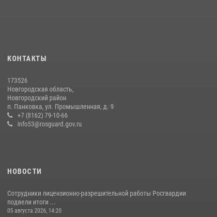
первенстве в Чемпионате Северо-Западного округа Росгвардии по
спортивному самбо
04 августа 2026, 11:42
4
1
Новгородские росгвардейцы рассказали о службе детям из летнего
КОНТАКТЫ
лагеря «Волынь»
30 июля 2026, 08:40
5
173526
Новгородская область,
Новгородские росгвардейцы приняли участие в чемпионате по
Новгородский район
многоборью кинологов на первенство Северо-Западного округа
п. Панковка, ул. Промышленная, д. 9
Росгвардии
+7 (8162) 79-10-66
info53@rosguard.gov.ru
20 июля 2026, 15:10
5
НОВОСТИ
Сотрудники лицензионно-разрешительной работы Росгвардии
подвели итоги ...
05 августа 2026, 14:20