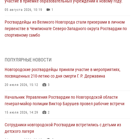
участие в приемке образовательных учреждений к новому году.
05 августа 2026, 10:19
1
Росгвардейцы из Великого Новгорода стали призерами в личном
первенстве в Чемпионате Северо-Западного округа Росгвардии по
спортивному самбо
04 августа 2026, 11:42
4
1
Сотрудники новгородской Росгвардии встретились с детьми из
ПОПУЛЯРНЫЕ НОВОСТИ
детского лагеря
Новгородские росгвардейцы приняли участие в мероприятиях,
04 августа 2026, 09:13
5
посвященных 210-летию со дня смерти Г. Р. Державина
Новгородские росгвардейцы за неделю осуществили 203 выезда на
20 июля 2026, 15:12
3
охраняемые объекты по сигналу «тревога»
Начальник Управления Росгвардии по Новгородской области
04 августа 2026, 09:12
1
генерал-майор полиции Виктор Барушев провел рабочие встречи
Радиоэфир программы "Новости дня" на радио "Радио53" от 30
15 июля 2026, 14:29
2
июля 2026 года. Новгородские призывники приняли присягу в
центре подготовки личного состава Росгвардии.
Сотрудники новгородской Росгвардии встретились с детьми из
детского лагеря
30 июля 2026, 16:00
1