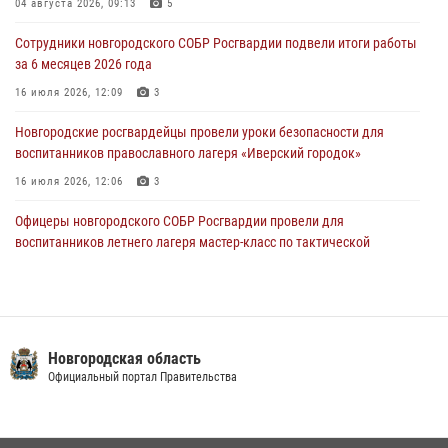
04 августа 2026, 09:13
5
В Великом Новгороде сотрудники центра лицензионно-
разрешительной работы Росгвардии провели телефонную «горячую
Сотрудники новгородского СОБР Росгвардии подвели итоги работы
линию»
за 6 месяцев 2026 года
30 июля 2026, 14:36
1
16 июля 2026, 12:09
3
Новгородские росгвардейцы рассказали о службе детям из летнего
Новгородские росгвардейцы провели уроки безопасности для
лагеря «Волынь»
воспитанников православного лагеря «Иверский городок»
30 июля 2026, 08:40
5
16 июля 2026, 12:06
3
Офицеры новгородского СОБР Росгвардии провели для
воспитанников летнего лагеря мастер-класс по тактической
медицине
21 июля 2026, 08:58
4
Начальник Управления Росгвардии по Новгородской области
подвел итоги служебной деятельности сотрудников
Новгородская область
вневедомственной охраны за первое полугодие 2026 года
Официальный портал Правительства
22 июля 2026, 12:33
6
Росгвардейцы из Великого Новгорода стали призерами в личном