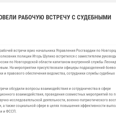
ОВЕЛИ РАБОЧУЮ ВСТРЕЧУ С СУДЕБНЫМИ
 рабочей встречи врио начальника Управления Росгвардии по Новгоро
полковник полиции Игорь Шулико встретился с заместителем руковод
ссии по Новгородской области капитаном внутренней службы Леони
вым. На мероприятии присутствовали офицеры подразделений боево
ки и правового обеспечения ведомства, сотрудники службы судебных
стречи обсудили вопросы взаимодействия и сотрудничества в сфере
ионного взаимодействия, проведения совместных мероприятий по п
научно-исследовательской деятельности, военно-патриотического вос
, а также социальной сфере в целях повышения эффективности выпо
и и ФССП.