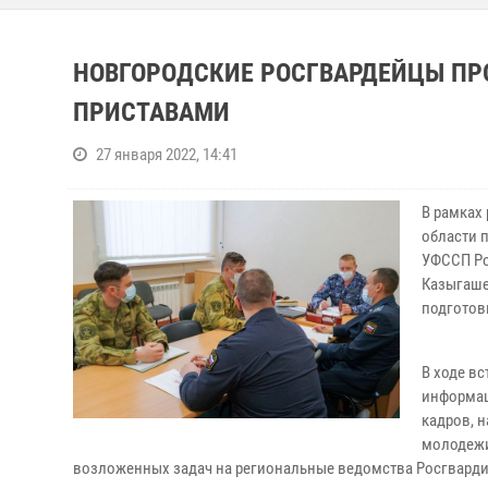
НОВГОРОДСКИЕ РОСГВАРДЕЙЦЫ ПР
ПРИСТАВАМИ
27 января 2022, 14:41
В рамках
области 
УФССП Ро
Казыгаше
подготов
В ходе в
информац
кадров, 
молодежи
возложенных задач на региональные ведомства Росгварди