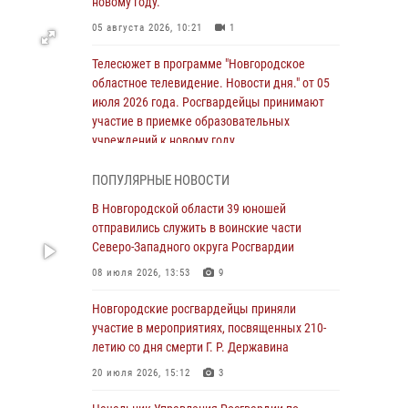
новому году.
05 августа 2026, 10:21
1
Телесюжет в программе "Новгородское
областное телевидение. Новости дня." от 05
июля 2026 года. Росгвардейцы принимают
участие в приемке образовательных
учреждений к новому году.
05 августа 2026, 10:19
1
ПОПУЛЯРНЫЕ НОВОСТИ
Росгвардейцы из Великого Новгорода стали
В Новгородской области 39 юношей
призерами в личном первенстве в
отправились служить в воинские части
Чемпионате Северо-Западного округа
Северо-Западного округа Росгвардии
Росгвардии по спортивному самбо
08 июля 2026, 13:53
9
04 августа 2026, 11:42
4
1
Новгородские росгвардейцы приняли
Сотрудники новгородской Росгвардии
участие в мероприятиях, посвященных 210-
встретились с детьми из детского лагеря
летию со дня смерти Г. Р. Державина
04 августа 2026, 09:13
5
20 июля 2026, 15:12
3
Новгородские росгвардейцы за неделю