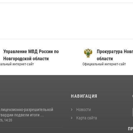
вление МВД России по
Прокуратура Новгородс
ородской области
области
нтернет-сайт
Официальный интернет-сайт
И
НАВИГАЦИЯ
 лицензионно-разрешительной
Новости
вардии подвели итоги ...
Карта сайта
26, 14:20
П