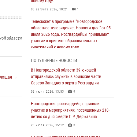
новому году.
05 августа 2026, 10:21
1
Телесюжет в программе "Новгородское
областное телевидение. Новости дня." от 05
июля 2026 года. Росгвардейцы принимают
кой области
участие в приемке образовательных
учреждений к новому году.
05 августа 2026, 10:19
1
ПОПУЛЯРНЫЕ НОВОСТИ
Росгвардейцы из Великого Новгорода стали
В Новгородской области 39 юношей
призерами в личном первенстве в
отправились служить в воинские части
ующая →
Чемпионате Северо-Западного округа
Северо-Западного округа Росгвардии
Росгвардии по спортивному самбо
08 июля 2026, 13:53
9
04 августа 2026, 11:42
4
1
Новгородские росгвардейцы приняли
Сотрудники новгородской Росгвардии
участие в мероприятиях, посвященных 210-
встретились с детьми из детского лагеря
летию со дня смерти Г. Р. Державина
04 августа 2026, 09:13
5
20 июля 2026, 15:12
3
Новгородские росгвардейцы за неделю