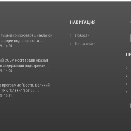
И
НАВИГАЦИЯ
 лицензионно-разрешительной
Новости
вардии подвели итоги ...
Карта сайта
26, 14:20
П
ий СОБР Росгвардии оказал
в задержании подозревае...
26, 14:08
в программе "Вести. Великий
ТРК "Славия") от 05 ...
26, 10:21