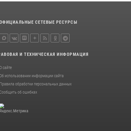
безопасности для воспитанников
православного лагеря «Иверский городок»
16 июля 2026, 12:06
3
ОФИЦИАЛЬНЫЕ СЕТЕВЫЕ РЕСУРСЫ
Офицеры новгородского СОБР Росгвардии
провели для воспитанников летнего лагеря
мастер-класс по тактической медицине
21 июля 2026, 08:58
4
РАВОВАЯ И ТЕХНИЧЕСКАЯ ИНФОРМАЦИЯ
Начальник Управления Росгвардии по
О сайте
Новгородской области подвел итоги
служебной деятельности сотрудников
Об использовании информации сайта
вневедомственной охраны за первое
Правила обработки персональных данных
полугодие 2026 года
Сообщить об ошибках
22 июля 2026, 12:33
6
Новгородские росгвардейцы рассказали о
службе детям из летнего лагеря «Волынь»
30 июля 2026, 08:40
5