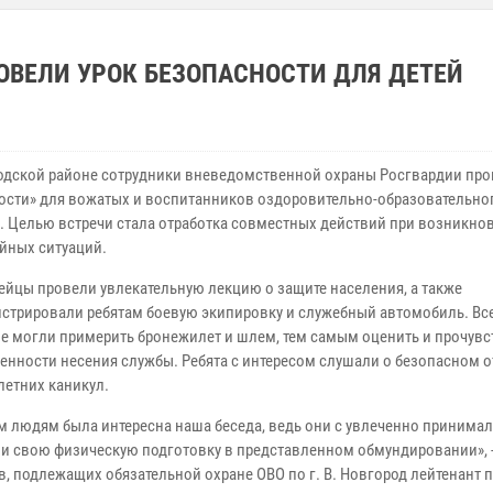
ОВЕЛИ УРОК БЕЗОПАСНОСТИ ДЛЯ ДЕТЕЙ
одской районе сотрудники вневедомственной охраны Росгвардии про
ости» для вожатых и воспитанников оздоровительно-образовательног
. Целью встречи стала отработка совместных действий при возникно
йных ситуаций.
ейцы провели увлекательную лекцию о защите населения, а также
стрировали ребятам боевую экипировку и служебный автомобиль. Вс
 могли примерить бронежилет и шлем, тем самым оценить и прочувс
бенности несения службы. Ребята с интересом слушали о безопасном 
летних каникул.
 людям была интересна наша беседа, ведь они с увлеченно принимал
и свою физическую подготовку в представленном обмундировании», 
, подлежащих обязательной охране ОВО по г. В. Новгород лейтенант 