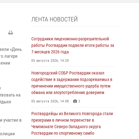
ЛЕНТА НОВОСТЕЙ
Сотрудники лицензионно-разрешительной
работы Росгвардии подвели итоги работы за
вели «День
7 месяцев 2026 года
о лагеря
05 августа 2026, 14:20
вении
Новгородский СОБР Росгвардии оказал
содействие в задержании подозреваемых в
причинении имущественного ущерба путем
е
обмана или злоупотребления доверием
твовать на
отдыхе
05 августа 2026, 14:08
2
Росгвардейцы из Великого Новгорода стали
и участие в
призерами в личном первенстве в
-
Чемпионате Северо-Западного округа
Росгвардии по спортивному самбо
полиции