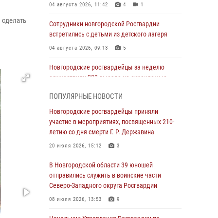
04 августа 2026, 11:42
4
1
 сделать
Сотрудники новгородской Росгвардии
встретились с детьми из детского лагеря
04 августа 2026, 09:13
5
Новгородские росгвардейцы за неделю
осуществили 203 выезда на охраняемые
объекты по сигналу «тревога»
ПОПУЛЯРНЫЕ НОВОСТИ
04 августа 2026, 09:12
1
Новгородские росгвардейцы приняли
Радиоэфир программы "Новости дня" на
участие в мероприятиях, посвященных 210-
радио "Радио53" от 30 июля 2026 года.
летию со дня смерти Г. Р. Державина
Новгородские призывники приняли присягу в
20 июля 2026, 15:12
3
центре подготовки личного состава
Росгвардии.
В Новгородской области 39 юношей
отправились служить в воинские части
30 июля 2026, 16:00
1
Северо-Западного округа Росгвардии
В Великом Новгороде сотрудники центра
08 июля 2026, 13:53
9
лицензионно-разрешительной работы
Росгвардии провели телефонную «горячую