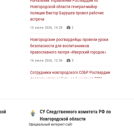
Начальник Управления Росгвардии по
линию»
Новгородской области генерал-майор
полиции Виктор Барушев провел рабочие
30 июля 2026, 14:36
1
встречи
Новгородские росгвардейцы рассказали о
15 июля 2026, 14:29
2
службе детям из летнего лагеря «Волынь»
Новгородские росгвардейцы провели уроки
30 июля 2026, 08:40
5
безопасности для воспитанников
Новгородские росгвардейцы задержали
православного лагеря «Иверский городок»
мужчину
16 июля 2026, 12:06
3
30 июля 2026, 08:39
2
Сотрудники новгородского СОБР Росгвардии
Телесюжет в программе "Новгородское
подвели итоги работы за 6 месяцев 2026
областное телевидение. Новости часа." от 29
года
июля 2026 года. Новгородские призывники
16 июля 2026, 12:09
3
приняли присягу в центре подготовки
личного состава Росгвардии
Сотрудники новгородской Росгвардии
кой
СУ Следственного комитета РФ по
встретились с детьми из детского лагеря
29 июля 2026, 12:54
1
Новгородской области
04 августа 2026, 09:13
5
Официальный интернет-сайт
Официал
Новгородские росгвардейцы приняли