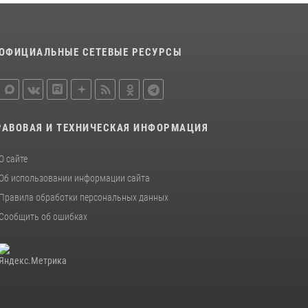
участие в мастер-классе ко Дню семьи,
любви и верности
08 июля 2026, 13:48
3
ОФИЦИАЛЬНЫЕ СЕТЕВЫЕ РЕСУРСЫ
Офицеры новгородского СОБР Росгвардии
провели для воспитанников летнего лагеря
мастер-класс по тактической медицине
21 июля 2026, 08:58
4
РАВОВАЯ И ТЕХНИЧЕСКАЯ ИНФОРМАЦИЯ
Начальник Управления Росгвардии по
О сайте
Новгородской области подвел итоги
служебной деятельности сотрудников
Об использовании информации сайта
вневедомственной охраны за первое
Правила обработки персональных данных
полугодие 2026 года
Сообщить об ошибках
22 июля 2026, 12:33
6
Новгородские росгвардейцы рассказали о
службе детям из летнего лагеря «Волынь»
30 июля 2026, 08:40
5