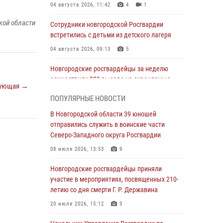
04 августа 2026, 11:42
4
1
кой области
Сотрудники новгородской Росгвардии
встретились с детьми из детского лагеря
04 августа 2026, 09:13
5
Новгородские росгвардейцы за неделю
осуществили 203 выезда на охраняемые
ующая →
объекты по сигналу «тревога»
ПОПУЛЯРНЫЕ НОВОСТИ
04 августа 2026, 09:12
1
В Новгородской области 39 юношей
Радиоэфир программы "Новости дня" на
отправились служить в воинские части
радио "Радио53" от 30 июля 2026 года.
Северо-Западного округа Росгвардии
Новгородские призывники приняли присягу в
08 июля 2026, 13:53
9
центре подготовки личного состава
Росгвардии.
Новгородские росгвардейцы приняли
участие в мероприятиях, посвященных 210-
30 июля 2026, 16:00
1
летию со дня смерти Г. Р. Державина
В Великом Новгороде сотрудники центра
20 июля 2026, 15:12
3
лицензионно-разрешительной работы
Росгвардии провели телефонную «горячую