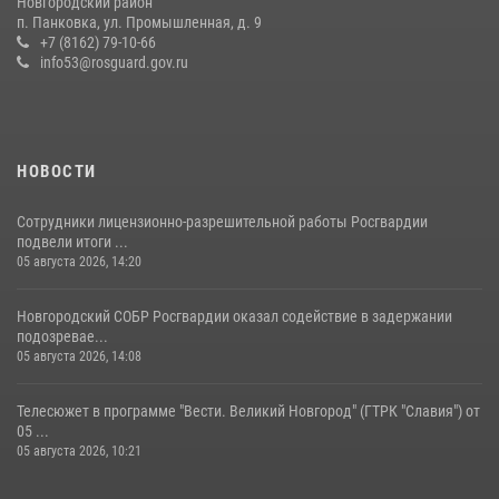
Новгородский район
п. Панковка, ул. Промышленная, д. 9
Новгородские росгвардейцы приняли участие в чемпионате по
+7 (8162) 79-10-66
многоборью кинологов на первенство Северо-Западного округа
info53@rosguard.gov.ru
Росгвардии
20 июля 2026, 15:10
5
НОВОСТИ
Сотрудники лицензионно-разрешительной работы Росгвардии
подвели итоги ...
05 августа 2026, 14:20
Новгородский СОБР Росгвардии оказал содействие в задержании
подозревае...
05 августа 2026, 14:08
Телесюжет в программе "Вести. Великий Новгород" (ГТРК "Славия") от
05 ...
05 августа 2026, 10:21