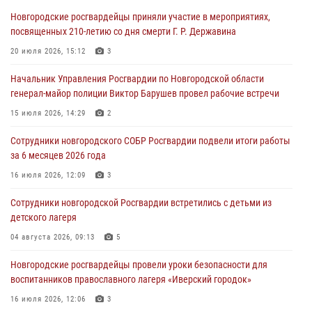
детского лагеря
Новгородские росгвардейцы приняли участие в мероприятиях,
04 августа 2026, 09:13
5
посвященных 210-летию со дня смерти Г. Р. Державина
Новгородские росгвардейцы за неделю осуществили 203 выезда на
20 июля 2026, 15:12
3
охраняемые объекты по сигналу «тревога»
Начальник Управления Росгвардии по Новгородской области
04 августа 2026, 09:12
1
генерал-майор полиции Виктор Барушев провел рабочие встречи
Радиоэфир программы "Новости дня" на радио "Радио53" от 30
15 июля 2026, 14:29
2
июля 2026 года. Новгородские призывники приняли присягу в
центре подготовки личного состава Росгвардии.
Сотрудники новгородского СОБР Росгвардии подвели итоги работы
за 6 месяцев 2026 года
30 июля 2026, 16:00
1
16 июля 2026, 12:09
3
В Великом Новгороде сотрудники центра лицензионно-
разрешительной работы Росгвардии провели телефонную «горячую
Сотрудники новгородской Росгвардии встретились с детьми из
линию»
детского лагеря
30 июля 2026, 14:36
1
04 августа 2026, 09:13
5
Новгородские росгвардейцы рассказали о службе детям из летнего
Новгородские росгвардейцы провели уроки безопасности для
лагеря «Волынь»
воспитанников православного лагеря «Иверский городок»
30 июля 2026, 08:40
5
16 июля 2026, 12:06
3