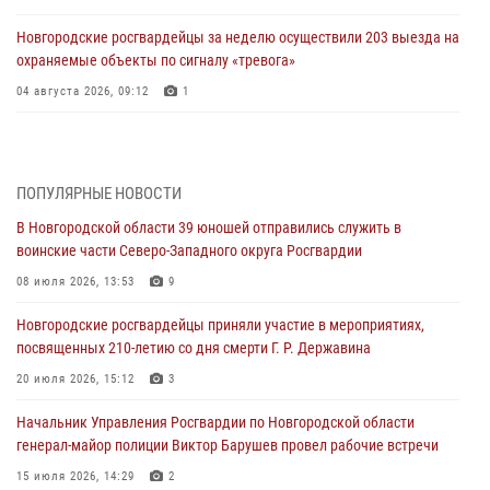
Новгородские росгвардейцы за неделю осуществили 203 выезда на
охраняемые объекты по сигналу «тревога»
04 августа 2026, 09:12
1
Радиоэфир программы "Новости дня" на радио "Радио53" от 30
июля 2026 года. Новгородские призывники приняли присягу в
центре подготовки личного состава Росгвардии.
ПОПУЛЯРНЫЕ НОВОСТИ
30 июля 2026, 16:00
1
В Новгородской области 39 юношей отправились служить в
воинские части Северо-Западного округа Росгвардии
В Великом Новгороде сотрудники центра лицензионно-
разрешительной работы Росгвардии провели телефонную «горячую
08 июля 2026, 13:53
9
линию»
Новгородские росгвардейцы приняли участие в мероприятиях,
30 июля 2026, 14:36
1
посвященных 210-летию со дня смерти Г. Р. Державина
Новгородские росгвардейцы рассказали о службе детям из летнего
20 июля 2026, 15:12
3
лагеря «Волынь»
Начальник Управления Росгвардии по Новгородской области
30 июля 2026, 08:40
5
генерал-майор полиции Виктор Барушев провел рабочие встречи
Новгородские росгвардейцы задержали мужчину
15 июля 2026, 14:29
2