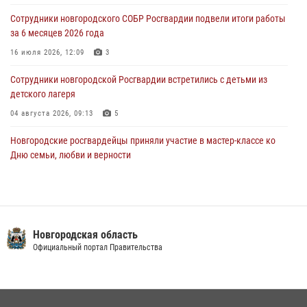
30 июля 2026, 08:39
2
Сотрудники новгородского СОБР Росгвардии подвели итоги работы
за 6 месяцев 2026 года
Телесюжет в программе "Новгородское областное телевидение.
Новости часа." от 29 июля 2026 года. Новгородские призывники
16 июля 2026, 12:09
3
приняли присягу в центре подготовки личного состава Росгвардии
Сотрудники новгородской Росгвардии встретились с детьми из
29 июля 2026, 12:54
1
детского лагеря
04 августа 2026, 09:13
5
Новгородские росгвардейцы приняли участие в мастер-классе ко
Дню семьи, любви и верности
08 июля 2026, 13:48
3
Новгородские росгвардейцы провели уроки безопасности для
воспитанников православного лагеря «Иверский городок»
Новгородская область
16 июля 2026, 12:06
3
Официальный портал Правительства
Офицеры новгородского СОБР Росгвардии провели для
воспитанников летнего лагеря мастер-класс по тактической
медицине