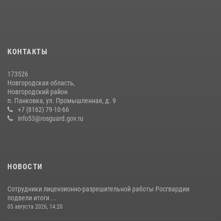
21 июля 2026, 08:58
4
Начальник Управления Росгвардии по Новгородской области
подвел итоги служебной деятельности сотрудников
вневедомственной охраны за первое полугодие 2026 года
КОНТАКТЫ
22 июля 2026, 12:33
6
173526
Новгородские росгвардейцы рассказали о службе детям из летнего
Новгородская область,
лагеря «Волынь»
Новгородский район
п. Панковка, ул. Промышленная, д. 9
30 июля 2026, 08:40
5
+7 (8162) 79-10-66
info53@rosguard.gov.ru
НОВОСТИ
Сотрудники лицензионно-разрешительной работы Росгвардии
подвели итоги ...
05 августа 2026, 14:20