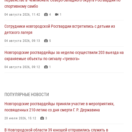
спортивному самбо
04 августа 2026, 11:42
4
1
Сотрудники новгородской Росгвардии встретились с детьми из
детского лагеря
04 августа 2026, 09:13
5
Новгородские росгвардейцы за неделю осуществили 203 выезда на
охраняемые объекты по сигналу «тревога»
04 августа 2026, 09:12
1
Радиоэфир программы "Новости дня" на радио "Радио53" от 30
июля 2026 года. Новгородские призывники приняли присягу в
центре подготовки личного состава Росгвардии.
ПОПУЛЯРНЫЕ НОВОСТИ
30 июля 2026, 16:00
1
Новгородские росгвардейцы приняли участие в мероприятиях,
посвященных 210-летию со дня смерти Г. Р. Державина
В Великом Новгороде сотрудники центра лицензионно-
разрешительной работы Росгвардии провели телефонную «горячую
20 июля 2026, 15:12
3
линию»
В Новгородской области 39 юношей отправились служить в
30 июля 2026, 14:36
1