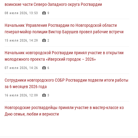
воинские части Северо-Западного округа Росгвардии
Новгородские росгвардейцы рассказали о службе детям из летнего
08 июля 2026, 13:53
9
лагеря «Волынь»
Начальник Управления Росгвардии по Новгородской области
30 июля 2026, 08:40
5
генерал-майор полиции Виктор Барушев провел рабочие встречи
Новгородские росгвардейцы задержали мужчину
15 июля 2026, 14:29
2
30 июля 2026, 08:39
2
Начальник новгородской Росгвардии принял участие в открытии
молодежного проекта «Иверский городок – 2026»
Телесюжет в программе "Новгородское областное телевидение.
Новости часа." от 29 июля 2026 года. Новгородские призывники
07 июля 2026, 14:26
6
приняли присягу в центре подготовки личного состава Росгвардии
Сотрудники новгородского СОБР Росгвардии подвели итоги работы
29 июля 2026, 12:54
1
за 6 месяцев 2026 года
16 июля 2026, 12:09
3
Новгородские росгвардейцы приняли участие в мастер-классе ко
Дню семьи, любви и верности
08 июля 2026, 13:48
3
Сотрудники новгородской Росгвардии встретились с детьми из