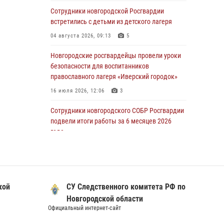
осуществили 203 выезда на охраняемые
Сотрудники новгородской Росгвардии
объекты по сигналу «тревога»
встретились с детьми из детского лагеря
04 августа 2026, 09:12
1
04 августа 2026, 09:13
5
Радиоэфир программы "Новости дня" на
Новгородские росгвардейцы провели уроки
радио "Радио53" от 30 июля 2026 года.
безопасности для воспитанников
Новгородские призывники приняли присягу в
православного лагеря «Иверский городок»
центре подготовки личного состава
16 июля 2026, 12:06
3
Росгвардии.
30 июля 2026, 16:00
1
Сотрудники новгородского СОБР Росгвардии
подвели итоги работы за 6 месяцев 2026
В Великом Новгороде сотрудники центра
года
лицензионно-разрешительной работы
16 июля 2026, 12:09
3
Росгвардии провели телефонную «горячую
линию»
Офицеры новгородского СОБР Росгвардии
30 июля 2026, 14:36
1
провели для воспитанников летнего лагеря
кой
СУ Следственного комитета РФ по
мастер-класс по тактической медицине
Новгородские росгвардейцы рассказали о
Новгородской области
21 июля 2026, 08:58
4
службе детям из летнего лагеря «Волынь»
Официальный интернет-сайт
Официал
30 июля 2026, 08:40
5
Начальник Управления Росгвардии по