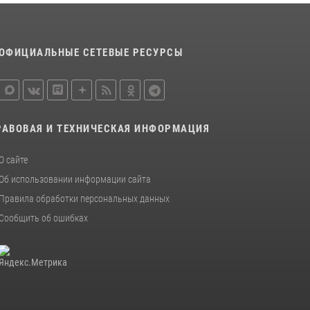
Новгородской области подвел итоги
служебной деятельности сотрудников
вневедомственной охраны за первое
ОФИЦИАЛЬНЫЕ СЕТЕВЫЕ РЕСУРСЫ
полугодие 2026 года
22 июля 2026, 12:33
6
Новгородские росгвардейцы завоевали
третье место в Санкт-Петербурге на
РАВОВАЯ И ТЕХНИЧЕСКАЯ ИНФОРМАЦИЯ
окружном этапе ежегодного Всероссийского
конкурса профессионального мастерства
среди сотрудников вневедомственной
О сайте
охраны Росгвардии
Об использовании информации сайта
28 июля 2026, 14:26
7
Правила обработки персональных данных
Сообщить об ошибках
Росгвардейцы из Великого Новгорода стали
призерами в личном первенстве в
Чемпионате Северо-Западного округа
Росгвардии по спортивному самбо
04 августа 2026, 11:42
4
1