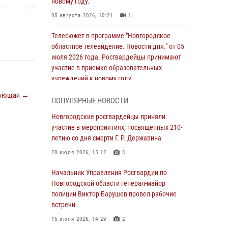
новому году.
05 августа 2026, 10:21
1
Телесюжет в программе "Новгородское
областное телевидение. Новости дня." от 05
июля 2026 года. Росгвардейцы принимают
участие в приемке образовательных
учреждений к новому году.
05 августа 2026, 10:19
1
ующая →
ПОПУЛЯРНЫЕ НОВОСТИ
Росгвардейцы из Великого Новгорода стали
Новгородские росгвардейцы приняли
призерами в личном первенстве в
участие в мероприятиях, посвященных 210-
Чемпионате Северо-Западного округа
летию со дня смерти Г. Р. Державина
Росгвардии по спортивному самбо
20 июля 2026, 15:12
3
04 августа 2026, 11:42
4
1
Начальник Управления Росгвардии по
Сотрудники новгородской Росгвардии
Новгородской области генерал-майор
встретились с детьми из детского лагеря
полиции Виктор Барушев провел рабочие
встречи
04 августа 2026, 09:13
5
15 июля 2026, 14:29
2
Новгородские росгвардейцы за неделю