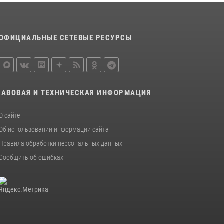
Новгородской области подвел итоги
служебной деятельности сотрудников
вневедомственной охраны за первое
ОФИЦИАЛЬНЫЕ СЕТЕВЫЕ РЕСУРСЫ
полугодие 2026 года
22 июля 2026, 12:33
6
Новгородские росгвардейцы рассказали о
службе детям из летнего лагеря «Волынь»
РАВОВАЯ И ТЕХНИЧЕСКАЯ ИНФОРМАЦИЯ
30 июля 2026, 08:40
5
О сайте
Новгородские росгвардейцы приняли
участие в чемпионате по многоборью
Об использовании информации сайта
кинологов на первенство Северо-Западного
Правила обработки персональных данных
округа Росгвардии
Сообщить об ошибках
20 июля 2026, 15:10
5
Новгородские росгвардейцы завоевали
третье место в Санкт-Петербурге на
окружном этапе ежегодного Всероссийского
конкурса профессионального мастерства