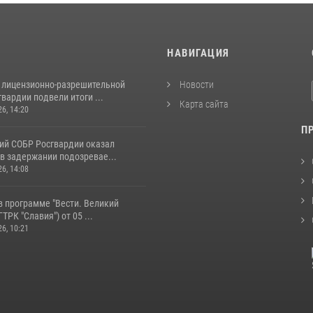
И
НАВИГАЦИЯ
 лицензионно-разрешительной
Новости
вардии подвели итоги ...
Карта сайта
26, 14:20
П
ий СОБР Росгвардии оказал
в задержании подозревае...
26, 14:08
в программе "Вести. Великий
ТРК "Славия") от 05 ...
26, 10:21