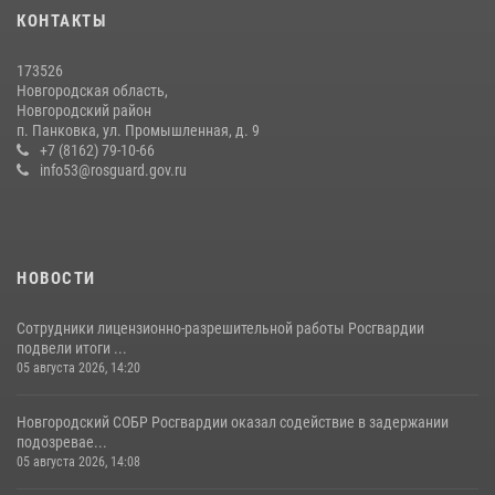
вневедомственной охраны за первое полугодие 2026 года
КОНТАКТЫ
22 июля 2026, 12:33
6
173526
Новгородские росгвардейцы приняли участие в чемпионате по
Новгородская область,
многоборью кинологов на первенство Северо-Западного округа
Новгородский район
Росгвардии
п. Панковка, ул. Промышленная, д. 9
+7 (8162) 79-10-66
20 июля 2026, 15:10
5
info53@rosguard.gov.ru
НОВОСТИ
Сотрудники лицензионно-разрешительной работы Росгвардии
подвели итоги ...
05 августа 2026, 14:20
Новгородский СОБР Росгвардии оказал содействие в задержании
подозревае...
05 августа 2026, 14:08