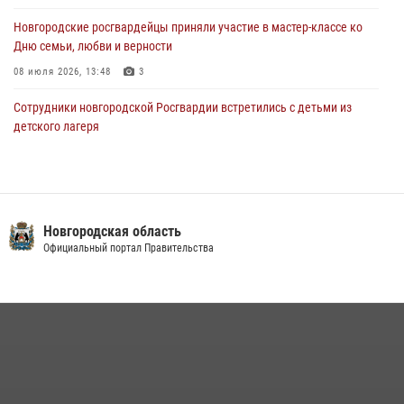
приняли присягу в центре подготовки личного состава Росгвардии
Новгородские росгвардейцы приняли участие в мастер-классе ко
29 июля 2026, 12:54
1
Дню семьи, любви и верности
08 июля 2026, 13:48
3
Сотрудники новгородской Росгвардии встретились с детьми из
детского лагеря
04 августа 2026, 09:13
5
Новгородские росгвардейцы провели уроки безопасности для
воспитанников православного лагеря «Иверский городок»
Новгородская область
16 июля 2026, 12:06
3
Официальный портал Правительства
Офицеры новгородского СОБР Росгвардии провели для
воспитанников летнего лагеря мастер-класс по тактической
медицине
21 июля 2026, 08:58
4
Начальник Управления Росгвардии по Новгородской области
подвел итоги служебной деятельности сотрудников