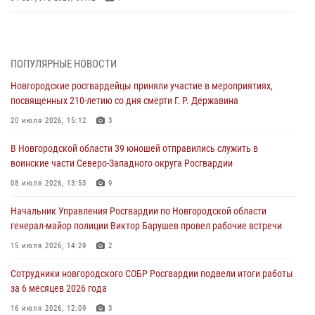
Радиоэфир программы "Новости дня" на радио "Радио53" от 30
июля 2026 года. Новгородские призывники приняли присягу в
центре подготовки личного состава Росгвардии.
ПОПУЛЯРНЫЕ НОВОСТИ
30 июля 2026, 16:00
1
Новгородские росгвардейцы приняли участие в мероприятиях,
посвященных 210-летию со дня смерти Г. Р. Державина
В Великом Новгороде сотрудники центра лицензионно-
разрешительной работы Росгвардии провели телефонную «горячую
20 июля 2026, 15:12
3
линию»
В Новгородской области 39 юношей отправились служить в
30 июля 2026, 14:36
1
воинские части Северо-Западного округа Росгвардии
Новгородские росгвардейцы рассказали о службе детям из летнего
08 июля 2026, 13:53
9
лагеря «Волынь»
Начальник Управления Росгвардии по Новгородской области
30 июля 2026, 08:40
5
генерал-майор полиции Виктор Барушев провел рабочие встречи
Новгородские росгвардейцы задержали мужчину
15 июля 2026, 14:29
2
30 июля 2026, 08:39
2
Сотрудники новгородского СОБР Росгвардии подвели итоги работы
за 6 месяцев 2026 года
Телесюжет в программе "Новгородское областное телевидение.
Новости часа." от 29 июля 2026 года. Новгородские призывники
16 июля 2026, 12:09
3