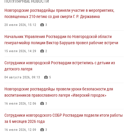
ПОПУЛЯРНЫЕ НОВОСТИ
детского лагеря
Новгородские росгвардейцы приняли участие в мероприятиях,
04 августа 2026, 09:13
5
посвященных 210-летию со дня смерти Г. Р. Державина
Новгородские росгвардейцы за неделю осуществили 203 выезда на
20 июля 2026, 15:12
3
охраняемые объекты по сигналу «тревога»
Начальник Управления Росгвардии по Новгородской области
04 августа 2026, 09:12
1
генерал-майор полиции Виктор Барушев провел рабочие встречи
Радиоэфир программы "Новости дня" на радио "Радио53" от 30
15 июля 2026, 14:29
2
июля 2026 года. Новгородские призывники приняли присягу в
центре подготовки личного состава Росгвардии.
Сотрудники новгородской Росгвардии встретились с детьми из
детского лагеря
30 июля 2026, 16:00
1
04 августа 2026, 09:13
5
В Великом Новгороде сотрудники центра лицензионно-
разрешительной работы Росгвардии провели телефонную «горячую
Новгородские росгвардейцы провели уроки безопасности для
линию»
воспитанников православного лагеря «Иверский городок»
30 июля 2026, 14:36
1
16 июля 2026, 12:06
3
Новгородские росгвардейцы рассказали о службе детям из летнего
Сотрудники новгородского СОБР Росгвардии подвели итоги работы
лагеря «Волынь»
за 6 месяцев 2026 года
30 июля 2026, 08:40
5
16 июля 2026, 12:09
3