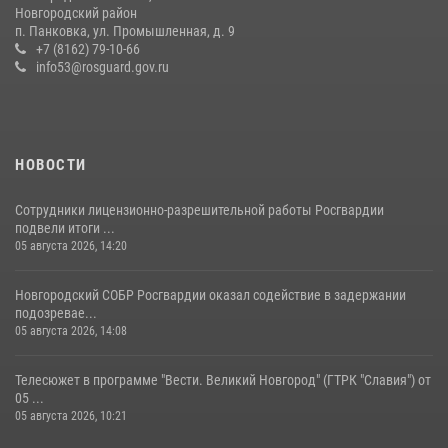
04 августа 2026, 11:42
4
1
Новгородский район
п. Панковка, ул. Промышленная, д. 9
Новгородские росгвардейцы рассказали о службе детям из летнего
+7 (8162) 79-10-66
лагеря «Волынь»
info53@rosguard.gov.ru
30 июля 2026, 08:40
5
НОВОСТИ
Сотрудники лицензионно-разрешительной работы Росгвардии
подвели итоги ...
05 августа 2026, 14:20
Новгородский СОБР Росгвардии оказал содействие в задержании
подозревае...
05 августа 2026, 14:08
Телесюжет в программе "Вести. Великий Новгород" (ГТРК "Славия") от
05 ...
05 августа 2026, 10:21