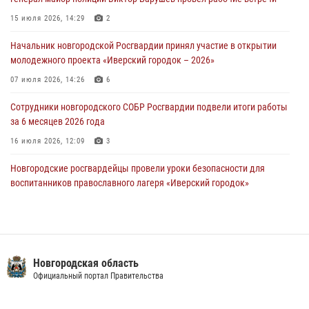
Новгородские росгвардейцы задержали мужчину
15 июля 2026, 14:29
2
30 июля 2026, 08:39
2
Начальник новгородской Росгвардии принял участие в открытии
молодежного проекта «Иверский городок – 2026»
Телесюжет в программе "Новгородское областное телевидение.
Новости часа." от 29 июля 2026 года. Новгородские призывники
07 июля 2026, 14:26
6
приняли присягу в центре подготовки личного состава Росгвардии
Сотрудники новгородского СОБР Росгвардии подвели итоги работы
29 июля 2026, 12:54
1
за 6 месяцев 2026 года
16 июля 2026, 12:09
3
Новгородские росгвардейцы провели уроки безопасности для
воспитанников православного лагеря «Иверский городок»
16 июля 2026, 12:06
3
Новгородские росгвардейцы приняли участие в мастер-классе ко
Дню семьи, любви и верности
Новгородская область
08 июля 2026, 13:48
3
Официальный портал Правительства
Офицеры новгородского СОБР Росгвардии провели для
воспитанников летнего лагеря мастер-класс по тактической