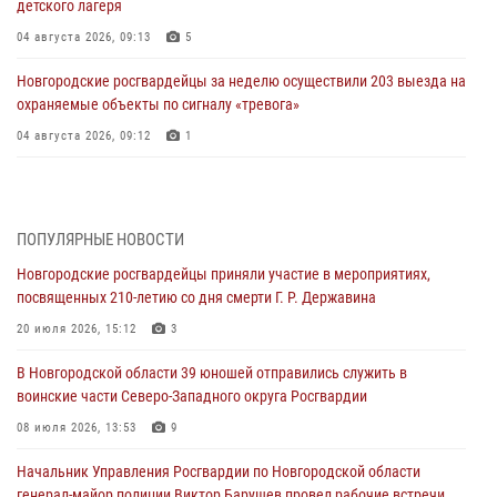
детского лагеря
04 августа 2026, 09:13
5
Новгородские росгвардейцы за неделю осуществили 203 выезда на
охраняемые объекты по сигналу «тревога»
04 августа 2026, 09:12
1
Радиоэфир программы "Новости дня" на радио "Радио53" от 30
июля 2026 года. Новгородские призывники приняли присягу в
центре подготовки личного состава Росгвардии.
ПОПУЛЯРНЫЕ НОВОСТИ
30 июля 2026, 16:00
1
Новгородские росгвардейцы приняли участие в мероприятиях,
посвященных 210-летию со дня смерти Г. Р. Державина
В Великом Новгороде сотрудники центра лицензионно-
разрешительной работы Росгвардии провели телефонную «горячую
20 июля 2026, 15:12
3
линию»
В Новгородской области 39 юношей отправились служить в
30 июля 2026, 14:36
1
воинские части Северо-Западного округа Росгвардии
Новгородские росгвардейцы рассказали о службе детям из летнего
08 июля 2026, 13:53
9
лагеря «Волынь»
Начальник Управления Росгвардии по Новгородской области
30 июля 2026, 08:40
5
генерал-майор полиции Виктор Барушев провел рабочие встречи