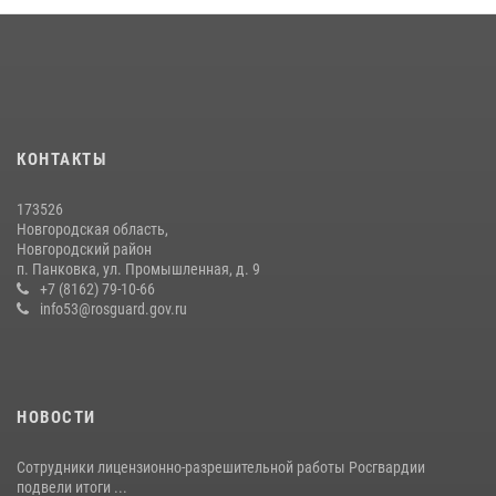
медицине
21 июля 2026, 08:58
4
Сотрудники новгородской Росгвардии встретились с детьми из
детского лагеря
04 августа 2026, 09:13
5
КОНТАКТЫ
Начальник Управления Росгвардии по Новгородской области
173526
подвел итоги служебной деятельности сотрудников
Новгородская область,
вневедомственной охраны за первое полугодие 2026 года
Новгородский район
п. Панковка, ул. Промышленная, д. 9
22 июля 2026, 12:33
6
+7 (8162) 79-10-66
info53@rosguard.gov.ru
НОВОСТИ
Сотрудники лицензионно-разрешительной работы Росгвардии
подвели итоги ...