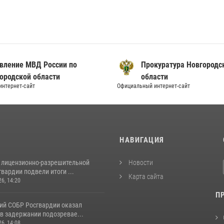
вление МВД России по
Прокуратура Новгородс
ородской области
области
нтернет-сайт
Официальный интернет-сайт
И
НАВИГАЦИЯ
 лицензионно-разрешительной
Новости
вардии подвели итоги ...
Карта сайта
26, 14:20
П
ий СОБР Росгвардии оказал
в задержании подозревае...
26, 14:08