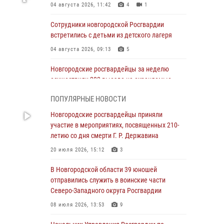
04 августа 2026, 11:42
4
1
Сотрудники новгородской Росгвардии
встретились с детьми из детского лагеря
04 августа 2026, 09:13
5
Новгородские росгвардейцы за неделю
осуществили 203 выезда на охраняемые
объекты по сигналу «тревога»
ПОПУЛЯРНЫЕ НОВОСТИ
04 августа 2026, 09:12
1
Новгородские росгвардейцы приняли
Радиоэфир программы "Новости дня" на
участие в мероприятиях, посвященных 210-
радио "Радио53" от 30 июля 2026 года.
летию со дня смерти Г. Р. Державина
Новгородские призывники приняли присягу в
20 июля 2026, 15:12
3
центре подготовки личного состава
Росгвардии.
В Новгородской области 39 юношей
отправились служить в воинские части
30 июля 2026, 16:00
1
Северо-Западного округа Росгвардии
В Великом Новгороде сотрудники центра
08 июля 2026, 13:53
9
лицензионно-разрешительной работы
Росгвардии провели телефонную «горячую