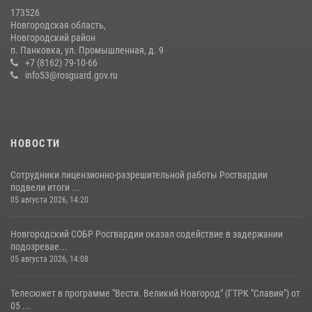
спортивному самбо
173526
Новгородская область,
04 августа 2026, 11:42
4
1
Новгородский район
п. Панковка, ул. Промышленная, д. 9
Новгородские росгвардейцы приняли участие в чемпионате по
+7 (8162) 79-10-66
многоборью кинологов на первенство Северо-Западного округа
info53@rosguard.gov.ru
Росгвардии
20 июля 2026, 15:10
5
НОВОСТИ
Сотрудники лицензионно-разрешительной работы Росгвардии
подвели итоги ...
05 августа 2026, 14:20
Новгородский СОБР Росгвардии оказал содействие в задержании
подозревае...
05 августа 2026, 14:08
Телесюжет в программе "Вести. Великий Новгород" (ГТРК "Славия") от
05 ...