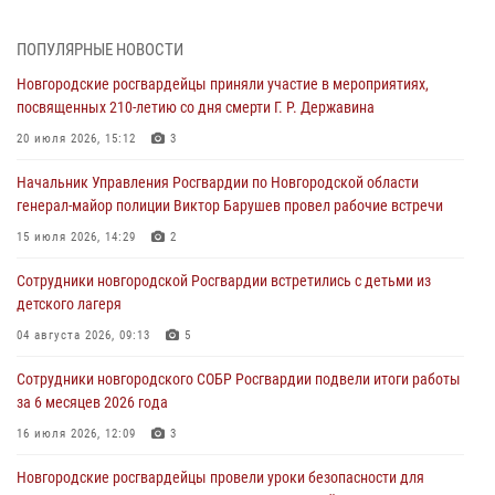
Сотрудники новгородской Росгвардии встретились с детьми из
ПОПУЛЯРНЫЕ НОВОСТИ
детского лагеря
Новгородские росгвардейцы приняли участие в мероприятиях,
04 августа 2026, 09:13
5
посвященных 210-летию со дня смерти Г. Р. Державина
Новгородские росгвардейцы за неделю осуществили 203 выезда на
20 июля 2026, 15:12
3
охраняемые объекты по сигналу «тревога»
Начальник Управления Росгвардии по Новгородской области
04 августа 2026, 09:12
1
генерал-майор полиции Виктор Барушев провел рабочие встречи
Радиоэфир программы "Новости дня" на радио "Радио53" от 30
15 июля 2026, 14:29
2
июля 2026 года. Новгородские призывники приняли присягу в
центре подготовки личного состава Росгвардии.
Сотрудники новгородской Росгвардии встретились с детьми из
детского лагеря
30 июля 2026, 16:00
1
04 августа 2026, 09:13
5
В Великом Новгороде сотрудники центра лицензионно-
разрешительной работы Росгвардии провели телефонную «горячую
Сотрудники новгородского СОБР Росгвардии подвели итоги работы
линию»
за 6 месяцев 2026 года
30 июля 2026, 14:36
1
16 июля 2026, 12:09
3
Новгородские росгвардейцы рассказали о службе детям из летнего
Новгородские росгвардейцы провели уроки безопасности для