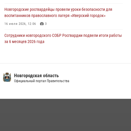
приняли присягу в центре подготовки личного состава Росгвардии
Новгородские росгвардейцы провели уроки безопасности для
29 июля 2026, 12:54
1
воспитанников православного лагеря «Иверский городок»
16 июля 2026, 12:06
3
Сотрудники новгородского СОБР Росгвардии подвели итоги работы
за 6 месяцев 2026 года
16 июля 2026, 12:09
3
Новгородские росгвардейцы приняли участие в мастер-классе ко
Дню семьи, любви и верности
Новгородская область
08 июля 2026, 13:48
3
Официальный портал Правительства
Офицеры новгородского СОБР Росгвардии провели для
воспитанников летнего лагеря мастер-класс по тактической
медицине
21 июля 2026, 08:58
4
Сотрудники новгородской Росгвардии встретились с детьми из
детского лагеря