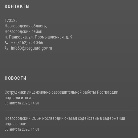
04 августа 2026, 09:13
5
КОНТАКТЫ
Начальник Управления Росгвардии по Новгородской области
173526
подвел итоги служебной деятельности сотрудников
Новгородская область,
вневедомственной охраны за первое полугодие 2026 года
Новгородский район
п. Панковка, ул. Промышленная, д. 9
22 июля 2026, 12:33
6
+7 (8162) 79-10-66
info53@rosguard.gov.ru
НОВОСТИ
Сотрудники лицензионно-разрешительной работы Росгвардии
подвели итоги ...
05 августа 2026, 14:20
Новгородский СОБР Росгвардии оказал содействие в задержании
подозревае...
05 августа 2026, 14:08