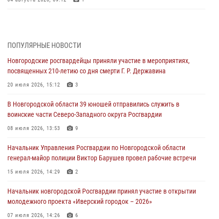
Радиоэфир программы "Новости дня" на радио "Радио53" от 30
июля 2026 года. Новгородские призывники приняли присягу в
центре подготовки личного состава Росгвардии.
ПОПУЛЯРНЫЕ НОВОСТИ
30 июля 2026, 16:00
1
Новгородские росгвардейцы приняли участие в мероприятиях,
посвященных 210-летию со дня смерти Г. Р. Державина
В Великом Новгороде сотрудники центра лицензионно-
разрешительной работы Росгвардии провели телефонную «горячую
20 июля 2026, 15:12
3
линию»
В Новгородской области 39 юношей отправились служить в
30 июля 2026, 14:36
1
воинские части Северо-Западного округа Росгвардии
Новгородские росгвардейцы рассказали о службе детям из летнего
08 июля 2026, 13:53
9
лагеря «Волынь»
Начальник Управления Росгвардии по Новгородской области
30 июля 2026, 08:40
5
генерал-майор полиции Виктор Барушев провел рабочие встречи
Новгородские росгвардейцы задержали мужчину
15 июля 2026, 14:29
2
30 июля 2026, 08:39
2
Начальник новгородской Росгвардии принял участие в открытии
молодежного проекта «Иверский городок – 2026»
Телесюжет в программе "Новгородское областное телевидение.
Новости часа." от 29 июля 2026 года. Новгородские призывники
07 июля 2026, 14:26
6