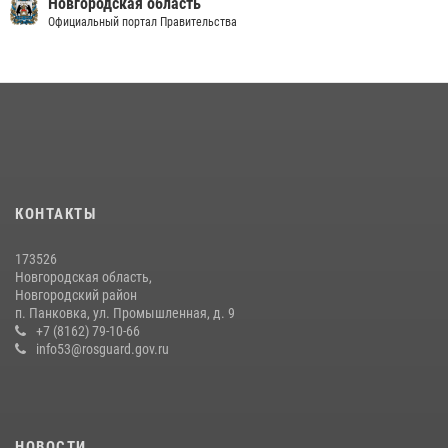
Новгородская область
04 августа 2026, 09:13
5
Официальный портал Правительства
Новгородские росгвардейцы приняли участие в мастер-классе ко
Дню семьи, любви и верности
08 июля 2026, 13:48
3
Офицеры новгородского СОБР Росгвардии провели для
воспитанников летнего лагеря мастер-класс по тактической
медицине
21 июля 2026, 08:58
4
КОНТАКТЫ
Начальник Управления Росгвардии по Новгородской области
173526
подвел итоги служебной деятельности сотрудников
Новгородская область,
вневедомственной охраны за первое полугодие 2026 года
Новгородский район
п. Панковка, ул. Промышленная, д. 9
22 июля 2026, 12:33
6
+7 (8162) 79-10-66
info53@rosguard.gov.ru
НОВОСТИ