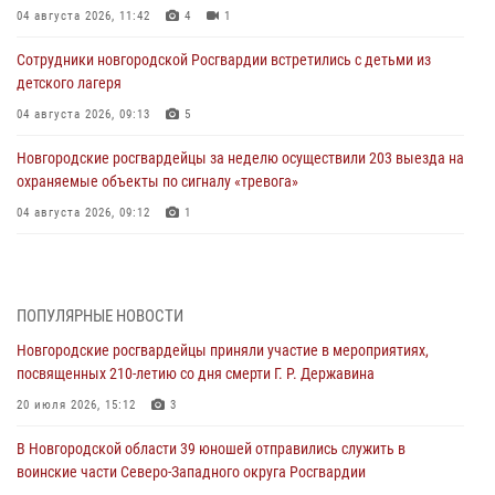
04 августа 2026, 11:42
4
1
Сотрудники новгородской Росгвардии встретились с детьми из
детского лагеря
04 августа 2026, 09:13
5
Новгородские росгвардейцы за неделю осуществили 203 выезда на
охраняемые объекты по сигналу «тревога»
04 августа 2026, 09:12
1
Радиоэфир программы "Новости дня" на радио "Радио53" от 30
июля 2026 года. Новгородские призывники приняли присягу в
центре подготовки личного состава Росгвардии.
ПОПУЛЯРНЫЕ НОВОСТИ
30 июля 2026, 16:00
1
Новгородские росгвардейцы приняли участие в мероприятиях,
посвященных 210-летию со дня смерти Г. Р. Державина
В Великом Новгороде сотрудники центра лицензионно-
разрешительной работы Росгвардии провели телефонную «горячую
20 июля 2026, 15:12
3
линию»
В Новгородской области 39 юношей отправились служить в
30 июля 2026, 14:36
1
воинские части Северо-Западного округа Росгвардии