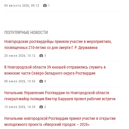
04 августа 2026, 09:12
1
Радиоэфир программы "Новости дня" на радио "Радио53" от 30
июля 2026 года. Новгородские призывники приняли присягу в
центре подготовки личного состава Росгвардии.
ПОПУЛЯРНЫЕ НОВОСТИ
30 июля 2026, 16:00
1
Новгородские росгвардейцы приняли участие в мероприятиях,
посвященных 210-летию со дня смерти Г. Р. Державина
В Великом Новгороде сотрудники центра лицензионно-
разрешительной работы Росгвардии провели телефонную «горячую
20 июля 2026, 15:12
3
линию»
В Новгородской области 39 юношей отправились служить в
30 июля 2026, 14:36
1
воинские части Северо-Западного округа Росгвардии
Новгородские росгвардейцы рассказали о службе детям из летнего
08 июля 2026, 13:53
9
лагеря «Волынь»
Начальник Управления Росгвардии по Новгородской области
30 июля 2026, 08:40
5
генерал-майор полиции Виктор Барушев провел рабочие встречи
Новгородские росгвардейцы задержали мужчину
15 июля 2026, 14:29
2
30 июля 2026, 08:39
2
Начальник новгородской Росгвардии принял участие в открытии
молодежного проекта «Иверский городок – 2026»
Телесюжет в программе "Новгородское областное телевидение.