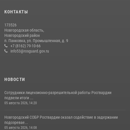
медицине
21 июля 2026, 08:58
4
КОНТАКТЫ
Начальник Управления Росгвардии по Новгородской области
173526
подвел итоги служебной деятельности сотрудников
Новгородская область,
вневедомственной охраны за первое полугодие 2026 года
Новгородский район
п. Панковка, ул. Промышленная, д. 9
22 июля 2026, 12:33
6
+7 (8162) 79-10-66
info53@rosguard.gov.ru
НОВОСТИ
Сотрудники лицензионно-разрешительной работы Росгвардии
подвели итоги ...
05 августа 2026, 14:20
Новгородский СОБР Росгвардии оказал содействие в задержании
подозревае...
05 августа 2026, 14:08