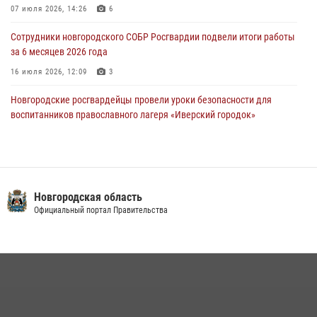
Новости часа." от 29 июля 2026 года. Новгородские призывники
07 июля 2026, 14:26
6
приняли присягу в центре подготовки личного состава Росгвардии
Сотрудники новгородского СОБР Росгвардии подвели итоги работы
29 июля 2026, 12:54
1
за 6 месяцев 2026 года
16 июля 2026, 12:09
3
Новгородские росгвардейцы провели уроки безопасности для
воспитанников православного лагеря «Иверский городок»
16 июля 2026, 12:06
3
Новгородские росгвардейцы приняли участие в мастер-классе ко
Дню семьи, любви и верности
Новгородская область
08 июля 2026, 13:48
3
Официальный портал Правительства
Сотрудники новгородской Росгвардии встретились с детьми из
детского лагеря
04 августа 2026, 09:13
5
Офицеры новгородского СОБР Росгвардии провели для
воспитанников летнего лагеря мастер-класс по тактической