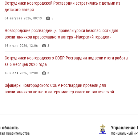
центре подготовки личного состава Росгвардии.
Сотрудники новгородской Росгвардии встретились с детьми из
детского лагеря
30 июля 2026, 16:00
1
04 августа 2026, 09:13
5
В Великом Новгороде сотрудники центра лицензионно-
разрешительной работы Росгвардии провели телефонную «горячую
Новгородские росгвардейцы провели уроки безопасности для
линию»
воспитанников православного лагеря «Иверский городок»
30 июля 2026, 14:36
1
16 июля 2026, 12:06
3
Новгородские росгвардейцы рассказали о службе детям из летнего
Сотрудники новгородского СОБР Росгвардии подвели итоги работы
лагеря «Волынь»
за 6 месяцев 2026 года
30 июля 2026, 08:40
5
16 июля 2026, 12:09
3
Офицеры новгородского СОБР Росгвардии провели для
воспитанников летнего лагеря мастер-класс по тактической
медицине
21 июля 2026, 08:58
4
Начальник Управления Росгвардии по Новгородской области
подвел итоги служебной деятельности сотрудников
Управление МВД России по Новгородской области
вневедомственной охраны за первое полугодие 2026 года
Официальный интернет-сайт