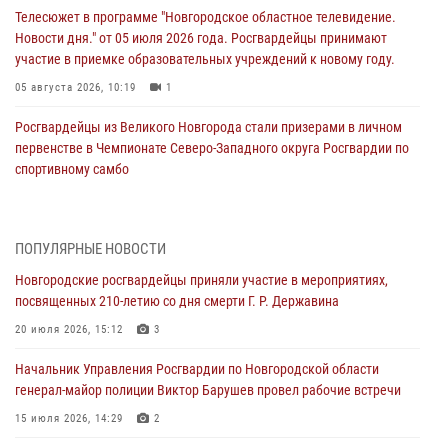
Телесюжет в программе "Новгородское областное телевидение.
Новости дня." от 05 июля 2026 года. Росгвардейцы принимают
участие в приемке образовательных учреждений к новому году.
05 августа 2026, 10:19
1
Росгвардейцы из Великого Новгорода стали призерами в личном
первенстве в Чемпионате Северо-Западного округа Росгвардии по
спортивному самбо
04 августа 2026, 11:42
4
1
Сотрудники новгородской Росгвардии встретились с детьми из
ПОПУЛЯРНЫЕ НОВОСТИ
детского лагеря
Новгородские росгвардейцы приняли участие в мероприятиях,
04 августа 2026, 09:13
5
посвященных 210-летию со дня смерти Г. Р. Державина
Новгородские росгвардейцы за неделю осуществили 203 выезда на
20 июля 2026, 15:12
3
охраняемые объекты по сигналу «тревога»
Начальник Управления Росгвардии по Новгородской области
04 августа 2026, 09:12
1
генерал-майор полиции Виктор Барушев провел рабочие встречи
Радиоэфир программы "Новости дня" на радио "Радио53" от 30
15 июля 2026, 14:29
2
июля 2026 года. Новгородские призывники приняли присягу в