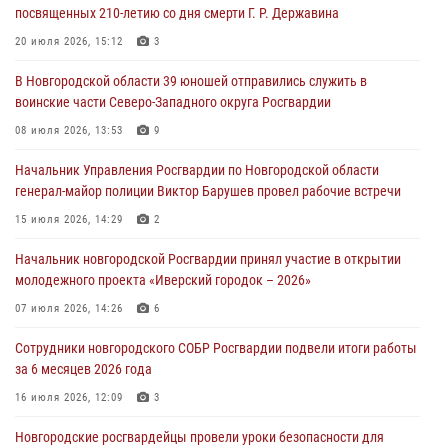
посвященных 210-летию со дня смерти Г. Р. Державина
В Великом Новгороде сотрудники центра лицензионно-
разрешительной работы Росгвардии провели телефонную «горячую
20 июля 2026, 15:12
3
линию»
В Новгородской области 39 юношей отправились служить в
30 июля 2026, 14:36
1
воинские части Северо-Западного округа Росгвардии
Новгородские росгвардейцы рассказали о службе детям из летнего
08 июля 2026, 13:53
9
лагеря «Волынь»
Начальник Управления Росгвардии по Новгородской области
30 июля 2026, 08:40
5
генерал-майор полиции Виктор Барушев провел рабочие встречи
Новгородские росгвардейцы задержали мужчину
15 июля 2026, 14:29
2
30 июля 2026, 08:39
2
Начальник новгородской Росгвардии принял участие в открытии
молодежного проекта «Иверский городок – 2026»
Телесюжет в программе "Новгородское областное телевидение.
Новости часа." от 29 июля 2026 года. Новгородские призывники
07 июля 2026, 14:26
6
приняли присягу в центре подготовки личного состава Росгвардии
Сотрудники новгородского СОБР Росгвардии подвели итоги работы
29 июля 2026, 12:54
1
за 6 месяцев 2026 года
16 июля 2026, 12:09
3
Новгородские росгвардейцы провели уроки безопасности для