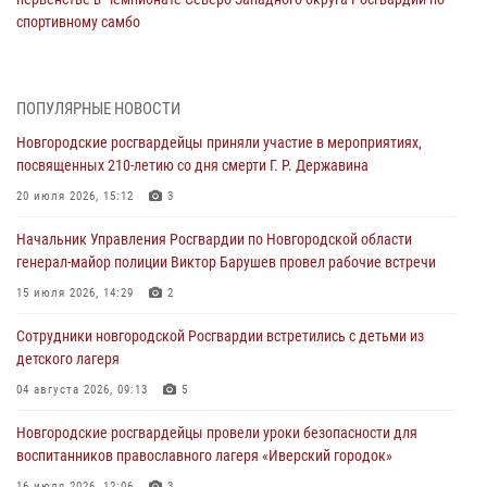
спортивному самбо
04 августа 2026, 11:42
4
1
Сотрудники новгородской Росгвардии встретились с детьми из
ПОПУЛЯРНЫЕ НОВОСТИ
детского лагеря
Новгородские росгвардейцы приняли участие в мероприятиях,
04 августа 2026, 09:13
5
посвященных 210-летию со дня смерти Г. Р. Державина
Новгородские росгвардейцы за неделю осуществили 203 выезда на
20 июля 2026, 15:12
3
охраняемые объекты по сигналу «тревога»
Начальник Управления Росгвардии по Новгородской области
04 августа 2026, 09:12
1
генерал-майор полиции Виктор Барушев провел рабочие встречи
Радиоэфир программы "Новости дня" на радио "Радио53" от 30
15 июля 2026, 14:29
2
июля 2026 года. Новгородские призывники приняли присягу в
центре подготовки личного состава Росгвардии.
Сотрудники новгородской Росгвардии встретились с детьми из
детского лагеря
30 июля 2026, 16:00
1
04 августа 2026, 09:13
5
В Великом Новгороде сотрудники центра лицензионно-
разрешительной работы Росгвардии провели телефонную «горячую
Новгородские росгвардейцы провели уроки безопасности для
линию»
воспитанников православного лагеря «Иверский городок»
30 июля 2026, 14:36
1
16 июля 2026, 12:06
3