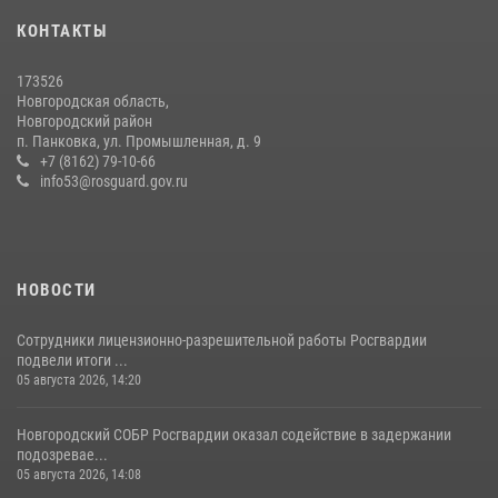
КОНТАКТЫ
Росгвардейцы из Великого Новгорода стали призерами в личном
первенстве в Чемпионате Северо-Западного округа Росгвардии по
спортивному самбо
173526
Новгородская область,
04 августа 2026, 11:42
4
1
Новгородский район
п. Панковка, ул. Промышленная, д. 9
Новгородские росгвардейцы рассказали о службе детям из летнего
+7 (8162) 79-10-66
лагеря «Волынь»
info53@rosguard.gov.ru
30 июля 2026, 08:40
5
НОВОСТИ
Сотрудники лицензионно-разрешительной работы Росгвардии
подвели итоги ...
05 августа 2026, 14:20
Новгородский СОБР Росгвардии оказал содействие в задержании
подозревае...
05 августа 2026, 14:08