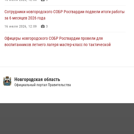
Новгородские росгвардейцы рассказали о службе детям из летнего
Сотрудники новгородского СОБР Росгвардии подвели итоги работы
лагеря «Волынь»
за 6 месяцев 2026 года
30 июля 2026, 08:40
5
16 июля 2026, 12:09
3
Офицеры новгородского СОБР Росгвардии провели для
воспитанников летнего лагеря мастер-класс по тактической
медицине
21 июля 2026, 08:58
4
Начальник Управления Росгвардии по Новгородской области
подвел итоги служебной деятельности сотрудников
Новгородская область
вневедомственной охраны за первое полугодие 2026 года
Официальный портал Правительства
22 июля 2026, 12:33
6
Новгородские росгвардейцы завоевали третье место в Санкт-
Петербурге на окружном этапе ежегодного Всероссийского
конкурса профессионального мастерства среди сотрудников
вневедомственной охраны Росгвардии
28 июля 2026, 14:26
7