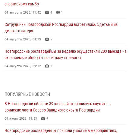
спортивному самбо
04 августа 2026, 11:42
4
1
Сотрудники новгородской Росгвардии встретились с детьми из
детского лагеря
04 августа 2026, 09:13
5
Новгородские росгвардейцы за неделю осуществили 203 выезда на
охраняемые объекты по сигналу «тревога»
04 августа 2026, 09:12
1
Радиоэфир программы "Новости дня" на радио "Радио53" от 30
июля 2026 года. Новгородские призывники приняли присягу в
центре подготовки личного состава Росгвардии.
ПОПУЛЯРНЫЕ НОВОСТИ
30 июля 2026, 16:00
1
В Новгородской области 39 юношей отправились служить в
воинские части Северо-Западного округа Росгвардии
В Великом Новгороде сотрудники центра лицензионно-
разрешительной работы Росгвардии провели телефонную «горячую
08 июля 2026, 13:53
9
линию»
Новгородские росгвардейцы приняли участие в мероприятиях,
30 июля 2026, 14:36
1