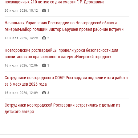
посвященных 210-летию со дня смерти Г. Р. Державина
Новгородские росгвардейцы рассказали о службе детям из летнего
20 июля 2026, 15:12
3
лагеря «Волынь»
Начальник Управления Росгвардии по Новгородской области
30 июля 2026, 08:40
5
генерал-майор полиции Виктор Барушев провел рабочие встречи
Новгородские росгвардейцы задержали мужчину
15 июля 2026, 14:29
2
30 июля 2026, 08:39
2
Новгородские росгвардейцы провели уроки безопасности для
воспитанников православного лагеря «Иверский городок»
Телесюжет в программе "Новгородское областное телевидение.
Новости часа." от 29 июля 2026 года. Новгородские призывники
16 июля 2026, 12:06
3
приняли присягу в центре подготовки личного состава Росгвардии
Сотрудники новгородского СОБР Росгвардии подвели итоги работы
29 июля 2026, 12:54
1
за 6 месяцев 2026 года
16 июля 2026, 12:09
3
Сотрудники новгородской Росгвардии встретились с детьми из
детского лагеря
04 августа 2026, 09:13
5
Новгородские росгвардейцы приняли участие в мастер-классе ко