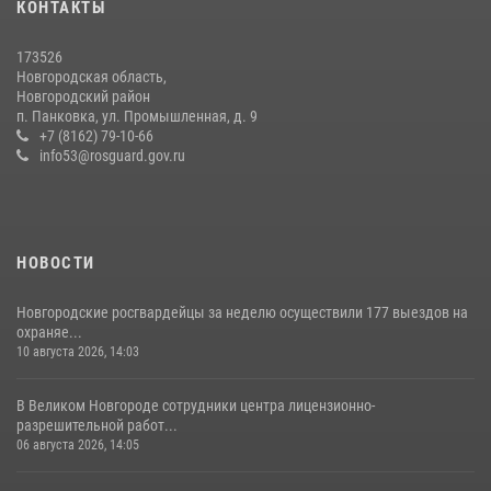
КОНТАКТЫ
Петербурге на окружном этапе ежегодного Всероссийского
конкурса профессионального мастерства среди сотрудников
вневедомственной охраны Росгвардии
173526
Новгородская область,
28 июля 2026, 14:26
7
Новгородский район
п. Панковка, ул. Промышленная, д. 9
Центр лицензионно-разрешительной работы Управления
+7 (8162) 79-10-66
Росгвардии по Новгородской области провёл телефонную «горячую
info53@rosguard.gov.ru
линию»
23 июля 2026, 13:43
2
НОВОСТИ
Новгородские росгвардейцы за неделю осуществили 177 выездов на
охраняе...
10 августа 2026, 14:03
В Великом Новгороде сотрудники центра лицензионно-
разрешительной работ...
06 августа 2026, 14:05