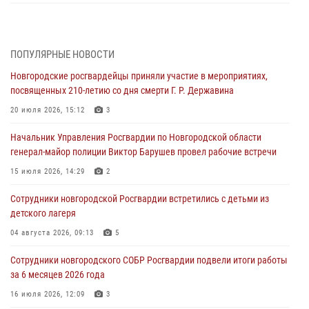
Новгородский СОБР Росгвардии оказал содействие в задержании
подозреваемых в причинении имущественного ущерба путем
обмана или злоупотребления доверием
ПОПУЛЯРНЫЕ НОВОСТИ
05 августа 2026, 14:08
2
Новгородские росгвардейцы приняли участие в мероприятиях,
посвященных 210-летию со дня смерти Г. Р. Державина
Телесюжет в программе "Вести. Великий Новгород" (ГТРК "Славия")
от 05 июля 2026 года. Росгвардейцы принимают участие в приемке
20 июля 2026, 15:12
3
образовательных учреждений к новому году.
Начальник Управления Росгвардии по Новгородской области
05 августа 2026, 10:21
1
генерал-майор полиции Виктор Барушев провел рабочие встречи
Телесюжет в программе "Новгородское областное телевидение.
15 июля 2026, 14:29
2
Новости дня." от 05 июля 2026 года. Росгвардейцы принимают
участие в приемке образовательных учреждений к новому году.
Сотрудники новгородской Росгвардии встретились с детьми из
детского лагеря
05 августа 2026, 10:19
1
04 августа 2026, 09:13
5
Росгвардейцы из Великого Новгорода стали призерами в личном
первенстве в Чемпионате Северо-Западного округа Росгвардии по
Сотрудники новгородского СОБР Росгвардии подвели итоги работы
спортивному самбо
за 6 месяцев 2026 года
04 августа 2026, 11:42
4
1
16 июля 2026, 12:09
3