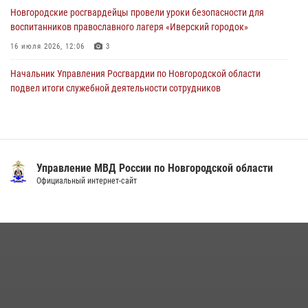
Сотрудники новгородской Росгвардии встретились с детьми из
Новгородские росгвардейцы провели уроки безопасности для
детского лагеря
воспитанников православного лагеря «Иверский городок»
04 августа 2026, 09:13
5
16 июля 2026, 12:06
3
Начальник Управления Росгвардии по Новгородской области
подвел итоги служебной деятельности сотрудников
вневедомственной охраны за первое полугодие 2026 года
22 июля 2026, 12:33
6
Офицеры новгородского СОБР Росгвардии провели для
воспитанников летнего лагеря мастер-класс по тактической
Управление МВД России по Новгородской области
медицине
Официальный интернет-сайт
21 июля 2026, 08:58
4
Росгвардейцы из Великого Новгорода стали призерами в личном
первенстве в Чемпионате Северо-Западного округа Росгвардии по
спортивному самбо
04 августа 2026, 11:42
4
1
Новгородские росгвардейцы завоевали третье место в Санкт-